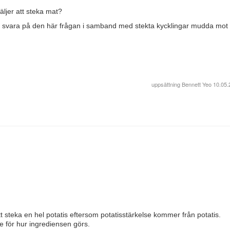
äljer att steka mat?
ss svara på den här frågan i samband med stekta kycklingar mudda mot l
uppsättning
Bennett Yeo
10.05.
tt steka en hel potatis eftersom potatisstärkelse kommer från potatis.
e för hur ingrediensen görs.