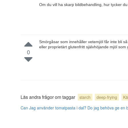
Om du vill ha skarp bildbehandling, hur tycker du o
Smörgåsar som innehåller vetemjöl får inte bli så
eller proprietärt glutenfritt självhöjande mjöl so
0
Läs andra frågor om taggar
starch
deep-frying
Kä
Can Jag använder tomatpasta i dal?
Do jag behöva ge en bi