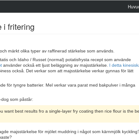
Huvu
i fritering
t och märkt olika typer av raffinerad stärkelse som används.
otatis och Idaho / Russet (normal) potatisfrysta recept som använde
pt
använder också ett ljust beläggning av majsstärkelse.
I detta kinesis
iness också. Det verkar som att majsstärkelse verkar gynnas för lätt
de för tyngre batterier. Mel verkar vara parat med bakpulver i många
-dog som påstår:
you want best results fro a single-layer fry coating then rice flour is the be
gde majsstärkelse för mjölet muddring i något som kärnmjölk kyckling
paste?