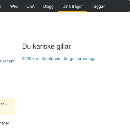
d
Wiki
QnA
Blogg
Dina frågor
Taggar
Du kanske gillar
2020 korn färjeturplan för golfturneringar
ka recept
st. -
? Mer