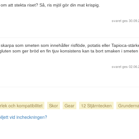
m att stekta riset? Så, ris mjöl gör din mat krispig.
svaret ges
30.09.
 skarpa som smeten som innehåller risflöde, potatis eller Tapioca-stärk
m gluten som ger bröd en fin tjuv konsistens kan ta bort smaken i smeten
svaret ges
02.06.
rlek och kompatibilitet
Skor
Gear
12 Stjärntecken
Grundern
ljett vid incheckningen?