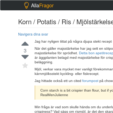
Alla
Fragor
Korn / Potatis / Ris / Mjölstärkelse 
Navigera dina svar
Jag har nyligen tittat på några djupa stekt recep
När det gäller majsstärkelse har jag sett en sötp
3
majsstärkelse för sprödhet.
Detta bon apetitrece
är äggplanten belagd med majsstärkelse för crisp
beläggning.
Mjöl, verkar vara mycket mer vanligt förekomman
kärnmjölksstekt kyckling- eller fiskrecept.
Jag hittade också ett un cited
forumpost
på chow
Corn starch is a bit crispier than flour, but if 
RealMenJulienne
Min fråga är vad som skulle hända om du underla
crispiness? Vad sägs om rismjöl, är det den skar