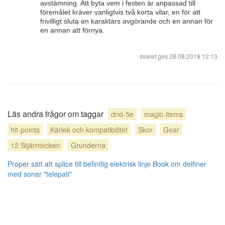
avstämning. Att byta vem i festen är anpassad till
föremålet kräver vanligtvis två korta vilar, en för att
frivilligt sluta en karaktärs avgörande och en annan för
en annan att förnya.
svaret ges
28.08.2018 12:13
Läs andra frågor om taggar
dnd-5e
magic-items
hit-points
Kärlek och kompatibilitet
Skor
Gear
12 Stjärntecken
Grunderna
Proper sätt att splice till befintlig elektrisk linje
Book om delfiner
med sonar "telepati"