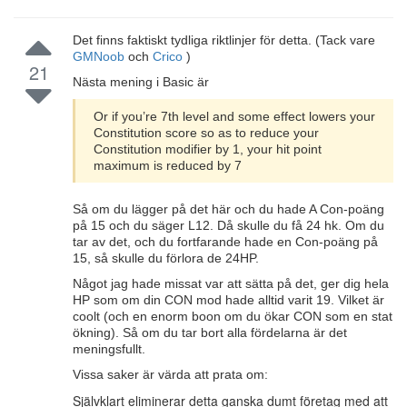
Det finns faktiskt tydliga riktlinjer för detta. (Tack vare
GMNoob
och
Crico
)
21
Nästa mening i Basic är
Or if you’re 7th level and some effect lowers your
Constitution score so as to reduce your
Constitution modifier by 1, your hit point
maximum is reduced by 7
Så om du lägger på det här och du hade A Con-poäng
på 15 och du säger L12. Då skulle du få 24 hk. Om du
tar av det, och du fortfarande hade en Con-poäng på
15, så skulle du förlora de 24HP.
Något jag hade missat var att sätta på det, ger dig hela
HP som om din CON mod hade alltid varit 19. Vilket är
coolt (och en enorm boon om du ökar CON som en stat
ökning). Så om du tar bort alla fördelarna är det
meningsfullt.
Vissa saker är värda att prata om:
Självklart eliminerar detta ganska dumt företag med att