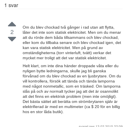
1
svar
Om du blev chockad två gånger i rad utan att flytta,
2
låter det inte som statisk elektricitet. Men om du menar
att du rörde dem båda tillsammans och blev chockad,
eller kom du tillbaka senare och blev chockad igen, det
kan vara statisk elektricitet. Men på grund av
omständigheterna (torr vinterluft, tvätt) verkar det
mycket mer troligt att det var statisk elektricitet.
Helt klart, om inte dina händer droppade våta eller du
nyligen bytte ledningarna, skulle jag bli ganska
förvånad om du blev chockad av en ljusbrytare. Om du
vill kontrollera, försök att tända och tända lamporna
med något nonmetallic, som en träsked. Om lamporna
slås på och av normalt tycker jag att det är osannolikt
att det finns en elektrisk problem (men inte omöjligt).
Det bästa sättet att berätta om strömbrytaren själv är
elektrifierad är med en multimeter (ca $ 20 för en billig
hos en stor låda butik).
svaret ges
13.02.2015 22:09