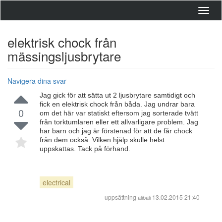
Toggl
navig
elektrisk chock från
mässingsljusbrytare
Navigera dina svar
Jag gick för att sätta ut 2 ljusbrytare samtidigt och
fick en elektrisk chock från båda. Jag undrar bara
0
om det här var statiskt eftersom jag sorterade tvätt
från torktumlaren eller ett allvarligare problem. Jag
har barn och jag är förstenad för att de får chock
från dem också. Vilken hjälp skulle helst
uppskattas. Tack på förhand.
electrical
uppsättning
13.02.2015 21:40
alibali