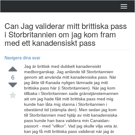
Toggl
navig
Can Jag validerar mitt brittiska pass
i Storbritannien om jag kom fram
med ett kanadensiskt pass
Navigera dina svar
Jag är brittisk med dubbelt kanadensiskt
medborgarskap. Jag anlände till Storbritannien
6
genom att använda mitt kanadensiska pass. När
jag åkte till Kanada nyligen lämnade jag mitt
brittiska pass här (i Storbritannien). När jag kom
tillbaka i Storbritannien sade gränstjänstemannen
att om jag hade fått mitt brittiska pass med mig
kunde han låta mig stanna i Storbritannien i
obestämd tid (stämpla den). Men sedan jag kom
till Storbritannien med hjälp av mitt kanadensiska
pass kunde han bara validera min Canaidan-
passort - med "villkor". Vad jag skulle vilja veta är,
kan jag få mitt brittiska pass validerat när jag är