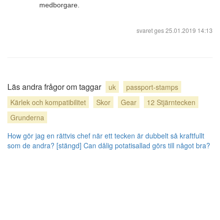
medborgare.
svaret ges
25.01.2019 14:13
Läs andra frågor om taggar
uk
passport-stamps
Kärlek och kompatibilitet
Skor
Gear
12 Stjärntecken
Grunderna
How gör jag en rättvis chef när ett tecken är dubbelt så kraftfullt
som de andra? [stängd]
Can dålig potatisallad görs till något bra?
användarbidrag licensierat under
cc by-sa 3.0