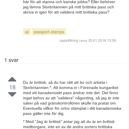
här för att stanna och kanske jobba? Eller behöver
jag lämna Storbritannien på mitt brittiska pass och
skriva in igen för att validera mitt brittiska pass?
uk
passport-stamps
uppsättning
25.01.2019 13:59
Lenny
1
svar
Du är brittisk, så du har rätt att bo och arbeta i
18
Storbritannien *. Att komma in i Förenade kungariket
med ett kanadensiskt pass ändrar inte det. Det finns
inget behov av att "validera" någonting, så jag är inte
säker på vad gränskontrollören skulle ha pratat om.
Eventuella villkor för orlov stämplat i ditt kanadensiska
pass gäller inte för dig.
* Med "Jag är brittisk" antar jag att du är en brittisk
medborgare, inte en av de andra sorters brittiska