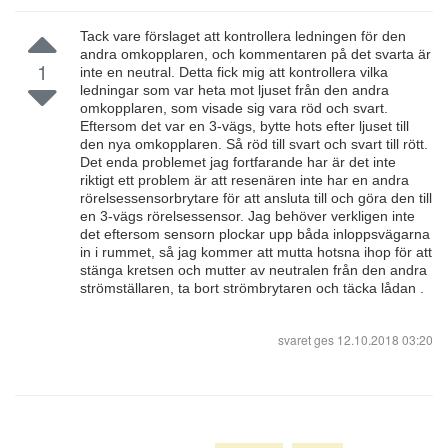
Tack vare förslaget att kontrollera ledningen för den
andra omkopplaren, och kommentaren på det svarta är
1
inte en neutral. Detta fick mig att kontrollera vilka
ledningar som var heta mot ljuset från den andra
omkopplaren, som visade sig vara röd och svart.
Eftersom det var en 3-vägs, bytte hots efter ljuset till
den nya omkopplaren. Så röd till svart och svart till rött.
Det enda problemet jag fortfarande har är det inte
riktigt ett problem är att resenären inte har en andra
rörelsessensorbrytare för att ansluta till och göra den till
en 3-vägs rörelsessensor. Jag behöver verkligen inte
det eftersom sensorn plockar upp båda inloppsvägarna
in i rummet, så jag kommer att mutta hotsna ihop för att
stänga kretsen och mutter av neutralen från den andra
strömställaren, ta bort strömbrytaren och täcka lådan .
svaret ges
12.10.2018 03:20