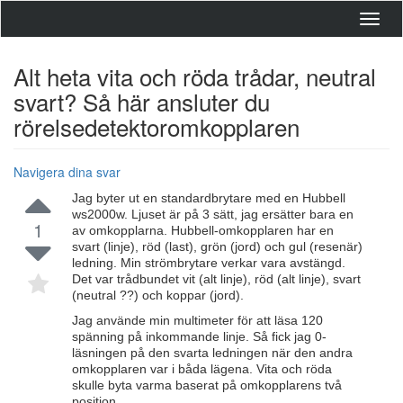
Toggl
navig
Alt heta vita och röda trådar, neutral
svart? Så här ansluter du
rörelsedetektoromkopplaren
Navigera dina svar
Jag byter ut en standardbrytare med en Hubbell
ws2000w. Ljuset är på 3 sätt, jag ersätter bara en
1
av omkopplarna. Hubbell-omkopplaren har en
svart (linje), röd (last), grön (jord) och gul (resenär)
ledning. Min strömbrytare verkar vara avstängd.
Det var trådbundet vit (alt linje), röd (alt linje), svart
(neutral ??) och koppar (jord).
Jag använde min multimeter för att läsa 120
spänning på inkommande linje. Så fick jag 0-
läsningen på den svarta ledningen när den andra
omkopplaren var i båda lägena. Vita och röda
skulle byta varma baserat på omkopplarens två
position.