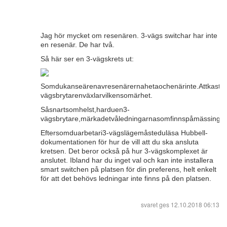
Jag hör mycket om resenären. 3-vägs switchar har inte
en resenär. De har två.
Så här ser en 3-vägskrets ut:
Somdukanseärenavresenärernahetaochenärinte.Attkastad
vägsbrytarenväxlarvilkensomärhet.
Såsnartsomhelst,harduen3-
vägsbrytare,märkadetvåledningarnasomfinnspåmässingsskr
Eftersomduarbetari3-vägslägemåsteduläsa Hubbell-
dokumentationen för hur de vill att du ska ansluta
kretsen. Det beror också på hur 3-vägskomplexet är
anslutet. Ibland har du inget val och kan inte installera
smart switchen på platsen för din preferens, helt enkelt
för att det behövs ledningar inte finns på den platsen.
svaret ges
12.10.2018 06:13