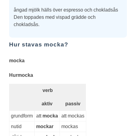
ångad mjölk hälls över espresso och chokladsås
Den toppades med vispad grädde och
chokladsås.
Hur stavas mocka?
mocka
Hur
mocka
verb
aktiv
passiv
grundform
att
mocka
att mockas
nutid
mockar
mockas