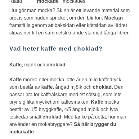
dåtid
mockade
mockades
Hur gör man mocka?
Skinn är ett levande material som
precis som huden spricker, om den blir torr.
Mockan
framställs genom att baksidan eller köttsidan av lädret
slipas ner till en sammetsliknande yta med långa fibrer.
Vad heter kaffe med choklad?
Kaffe
, mjölk och
choklad
Kaffe
mocka eller mocka latte är en mild kaffedryck
som består av
kaffe
, ångad mjölk och
choklad
. Den
passar bra för kaffeälskare med ett sötsug, som inte
bryr sig lika mycket om kaffesmaken.
Kaffe
mocka
består av 1/5 bryggkaffe, 4/5 ångad mjölk och fyra
teskedar smält
choklad
.
Med tanke på detta, hur man
använder en mokabryggare?
Så här brygger du
mokakaffe