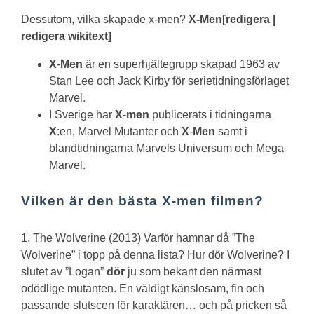
Dessutom, vilka skapade x-men?
X
-
Men
[redigera |
redigera wikitext]
X
-
Men
är en superhjältegrupp skapad 1963 av
Stan Lee och Jack Kirby för serietidningsförlaget
Marvel.
I Sverige har
X
-
men
publicerats i tidningarna
X
:en, Marvel Mutanter och
X
-
Men
samt i
blandtidningarna Marvels Universum och Mega
Marvel.
Vilken är den bästa X-men filmen?
1. The Wolverine (2013) Varför hamnar då ”The
Wolverine” i topp på denna lista?
Hur dör Wolverine?
I
slutet av ”Logan”
dör
ju som bekant den närmast
odödlige mutanten. En väldigt känslosam, fin och
passande slutscen för karaktären… och på pricken så