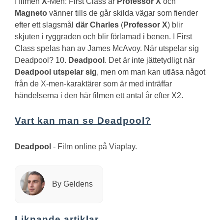
I filmen
X
-Men: First Class är
Professor X
och
Magneto
vänner tills de går skilda vägar som fiender
efter ett slagsmål
där Charles
(
Professor X
) blir
skjuten i ryggraden och blir förlamad i benen. I First
Class spelas han av James McAvoy.
När utspelar sig
Deadpool?
10.
Deadpool
. Det är inte jättetydligt när
Deadpool utspelar sig
, men om man kan utläsa något
från de X-men-karaktärer som är med inträffar
händelserna i den här filmen ett antal år efter X2.
Vart kan man se Deadpool?
Deadpool
- Film online på Viaplay.
By Geldens
Liknande artiklar