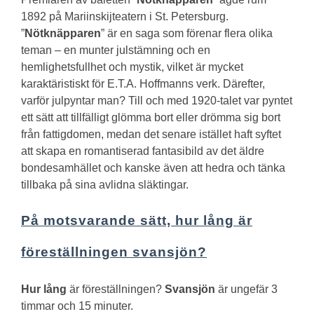
1892 på Mariinskijteatern i St. Petersburg.
”
Nötknäpparen
” är en saga som förenar flera olika
teman – en munter julstämning och en
hemlighetsfullhet och mystik, vilket är mycket
karaktäristiskt för E.T.A. Hoffmanns verk.
Därefter,
varför julpyntar man?
Till och med 1920-talet var pyntet
ett sätt att tillfälligt glömma bort eller drömma sig bort
från fattigdomen, medan det senare istället haft syftet
att skapa en romantiserad fantasibild av det äldre
bondesamhället och kanske även att hedra och tänka
tillbaka på sina avlidna släktingar.
På motsvarande sätt, hur lång är
föreställningen svansjön?
Hur lång
är föreställningen?
Svansjön
är ungefär 3
timmar och 15 minuter.