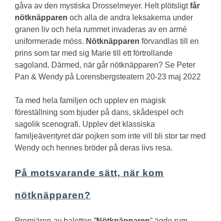
gåva av den mystiska Drosselmeyer. Helt plötsligt
får
nötknäpparen
och alla de andra leksakerna under
granen liv och hela rummet invaderas av en armé
uniformerade möss.
Nötknäpparen
förvandlas till en
prins som tar med sig Marie till ett förtrollande
sagoland.
Därmed, när går nötknäpparen?
Se Peter
Pan & Wendy på Lorensbergsteatern 20-23 maj 2022
Ta med hela familjen och upplev en magisk
föreställning som bjuder på dans, skådespel och
sagolik scenografi. Upplev det klassiska
familjeäventyret där pojken som inte vill bli stor tar med
Wendy och hennes bröder på deras livs resa.
På motsvarande sätt, när kom
nötknäpparen?
Premiären av baletten ”
Nötknäpparen
” ägde rum