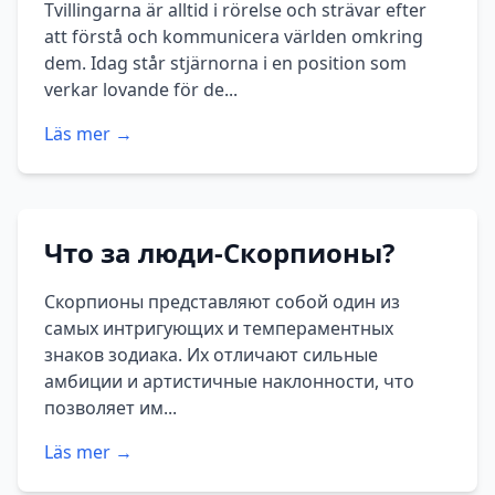
Tvillingarna är alltid i rörelse och strävar efter
att förstå och kommunicera världen omkring
dem. Idag står stjärnorna i en position som
verkar lovande för de...
Läs mer →
Что за люди-Скорпионы?
Скорпионы представляют собой один из
самых интригующих и темпераментных
знаков зодиака. Их отличают сильные
амбиции и артистичные наклонности, что
позволяет им...
Läs mer →