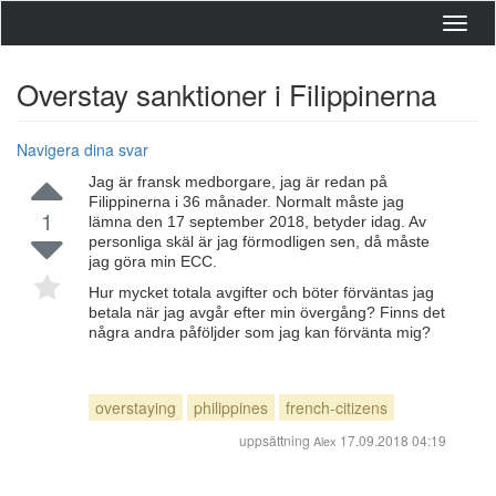
Toggl
navig
Overstay sanktioner i Filippinerna
Navigera dina svar
Jag är fransk medborgare, jag är redan på
Filippinerna i 36 månader. Normalt måste jag
1
lämna den 17 september 2018, betyder idag. Av
personliga skäl är jag förmodligen sen, då måste
jag göra min ECC.
Hur mycket totala avgifter och böter förväntas jag
betala när jag avgår efter min övergång? Finns det
några andra påföljder som jag kan förvänta mig?
overstaying
philippines
french-citizens
uppsättning
17.09.2018 04:19
Alex