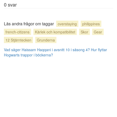
0
svar
Läs andra frågor om taggar
overstaying
philippines
french-citizens
Kärlek och kompatibilitet
Skor
Gear
12 Stjärntecken
Grunderna
Vad säger Haissam Haqqani i avsnitt 10 i säsong 4?
Hur flyttar
Hogwarts trappor i böckerna?