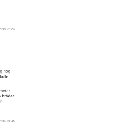
2016 23:23
ig nog
kulle
 meter
a brädet
r
2016 01:45