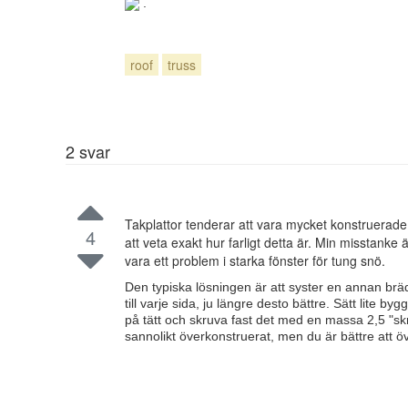
.
roof
truss
2
svar
Takplattor tenderar att vara mycket konstruerade 
4
att veta exakt hur farligt detta är. Min misstanke 
vara ett problem i starka fönster för tung snö.
Den typiska lösningen är att syster en annan bräd
till varje sida, ju längre desto bättre. Sätt lit
på tätt och skruva fast det med en massa 2,5 "skr
sannolikt överkonstruerat, men du är bättre att 