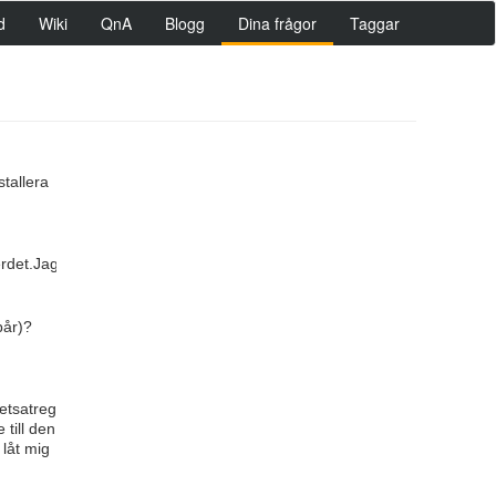
d
Wiki
QnA
Blogg
Dina frågor
Taggar
stallera
erdet.Jagtänkerpåattplaceraenspikplattasåhär,spännerövervarjehacka:
pår)?
etsatregionensomhakade.Detstöderintenågotannatäntaket.Enhistoriehus
 till den
låt mig