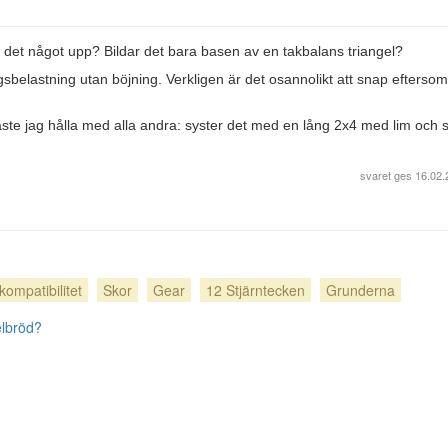
ler det något upp? Bildar det bara basen av en takbalans triangel?
gsbelastning utan böjning. Verkligen är det osannolikt att snap eftersom
 måste jag hålla med alla andra: syster det med en lång 2x4 med lim och 
svaret ges
16.02.
kompatibilitet
Skor
Gear
12 Stjärntecken
Grunderna
elbröd?