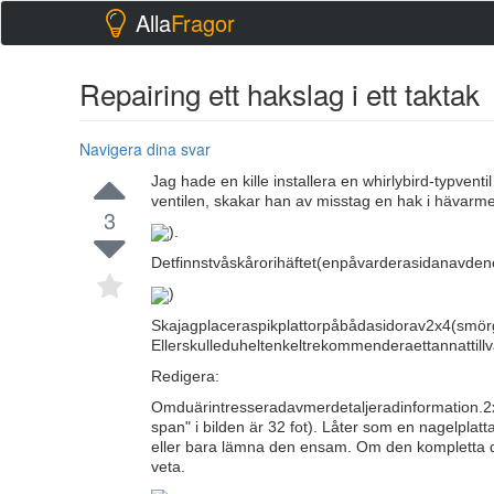
Alla
Fragor
Repairing ett hakslag i ett taktak
Navigera dina svar
Jag hade en kille installera en whirlybird-typventil 
ventilen, skakar han av misstag en hak i hävarm
3
).
Detfinnstvåskårorihäftet(enpåvarderasidanavden
)
Skajagplaceraspikplattorpåbådasidorav2x4(smörgås
Ellerskulleduheltenkeltrekommenderaettannattil
Redigera:
Omduärintresseradavmerdetaljeradinformation.2x
span" i bilden är 32 fot). Låter som en nagelplatt
eller bara lämna den ensam. Om den kompletta de
veta.