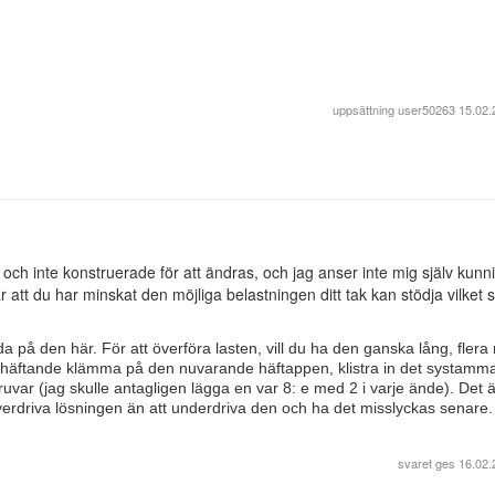
uppsättning
user50263
15.02.
och inte konstruerade för att ändras, och jag anser inte mig själv kunn
är att du har minskat den möjliga belastningen ditt tak kan stödja vilket s
a på den här. För att överföra lasten, vill du ha den ganska lång, flera
e bygghäftande klämma på den nuvarande häftappen, klistra in det systamm
uvar (jag skulle antagligen lägga en var 8: e med 2 i varje ände). Det ä
överdriva lösningen än att underdriva den och ha det misslyckas senare.
svaret ges
16.02.