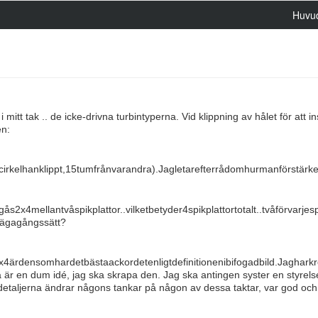
Huvu
i mitt tak .. de icke-drivna turbintyperna. Vid klippning av hålet för att in
en:
cirkelhanklippt,15tumfrånvarandra).Jagletarefterrådomhurmanförstärk
2x4mellantvåspikplattor..vilketbetyder4spikplattortotalt..tvåförvarjes
lvägagångssätt?
4ärdensomhardetbästaackordetenligtdefinitionenibifogadbild.Jagharkr
a är en dum idé, jag ska skrapa den. Jag ska antingen syster en styrelse
taljerna ändrar någons tankar på någon av dessa taktar, var god och 