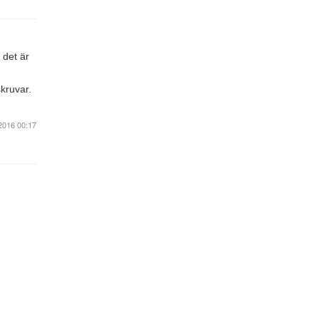
 det är
skruvar.
2016 00:17