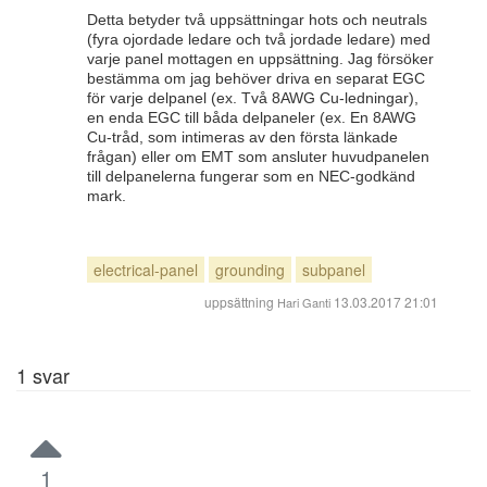
Detta betyder två uppsättningar hots och neutrals
(fyra ojordade ledare och två jordade ledare) med
varje panel mottagen en uppsättning. Jag försöker
bestämma om jag behöver driva en separat EGC
för varje delpanel (ex. Två 8AWG Cu-ledningar),
en enda EGC till båda delpaneler (ex. En 8AWG
Cu-tråd, som intimeras av den första länkade
frågan) eller om EMT som ansluter huvudpanelen
till delpanelerna fungerar som en NEC-godkänd
mark.
electrical-panel
grounding
subpanel
uppsättning
13.03.2017 21:01
Hari Ganti
1
svar
1