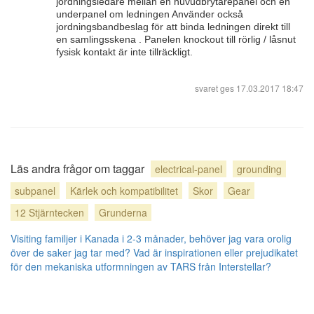
jordningsledare mellan en huvudbrytarepanel och en
underpanel om ledningen Använder också
jordningsbandbeslag för att binda ledningen direkt till
en samlingsskena . Panelen knockout till rörlig / låsnut
fysisk kontakt är inte tillräckligt.
svaret ges
17.03.2017 18:47
Läs andra frågor om taggar
electrical-panel
grounding
subpanel
Kärlek och kompatibilitet
Skor
Gear
12 Stjärntecken
Grunderna
Visiting familjer i Kanada i 2-3 månader, behöver jag vara orolig
över de saker jag tar med?
Vad är inspirationen eller prejudikatet
för den mekaniska utformningen av TARS från Interstellar?