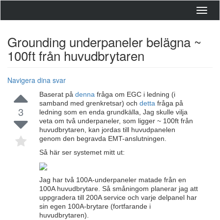
Toggl
navig
Grounding underpaneler belägna ~
100ft från huvudbrytaren
Navigera dina svar
Baserat på
denna
fråga om EGC i ledning (i
samband med grenkretsar) och
detta
fråga på
3
ledning som en enda grundkälla, Jag skulle vilja
veta om två underpaneler, som ligger ~ 100ft från
huvudbrytaren, kan jordas till huvudpanelen
genom den begravda EMT-anslutningen.
Så här ser systemet mitt ut:
Jag har två 100A-underpaneler matade från en
100A huvudbrytare. Så småningom planerar jag att
uppgradera till 200A service och varje delpanel har
sin egen 100A-brytare (fortfarande i
huvudbrytaren).