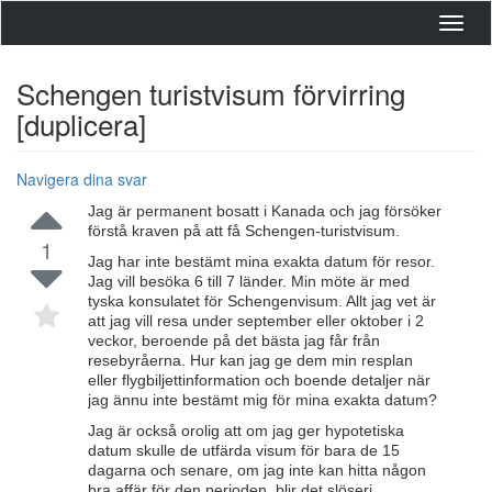
Toggl
navig
Schengen turistvisum förvirring
[duplicera]
Navigera dina svar
Jag är permanent bosatt i Kanada och jag försöker
förstå kraven på att få Schengen-turistvisum.
1
Jag har inte bestämt mina exakta datum för resor.
Jag vill besöka 6 till 7 länder. Min möte är med
tyska konsulatet för Schengenvisum. Allt jag vet är
att jag vill resa under september eller oktober i 2
veckor, beroende på det bästa jag får från
resebyråerna. Hur kan jag ge dem min resplan
eller flygbiljettinformation och boende detaljer när
jag ännu inte bestämt mig för mina exakta datum?
Jag är också orolig att om jag ger hypotetiska
datum skulle de utfärda visum för bara de 15
dagarna och senare, om jag inte kan hitta någon
bra affär för den perioden, blir det slöseri.