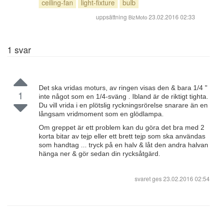
ceiling-fan
light-fixture
bulb
uppsättning
23.02.2016 02:33
BizMoto
1
svar
Det ska vridas moturs, av ringen visas den & bara 1/4 "
1
inte något som en 1/4-sväng . Ibland är de riktigt tighta.
Du vill vrida i en plötslig ryckningsrörelse snarare än en
långsam vridmoment som en glödlampa.
Om greppet är ett problem kan du göra det bra med 2
korta bitar av tejp eller ett brett tejp som ska användas
som handtag ... tryck på en halv & låt den andra halvan
hänga ner & gör sedan din rycksåtgärd.
svaret ges
23.02.2016 02:54