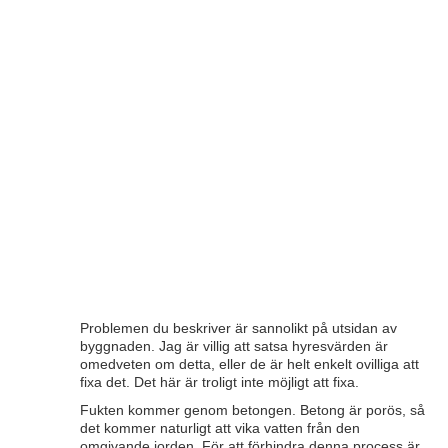
Problemen du beskriver är sannolikt på utsidan av
byggnaden. Jag är villig att satsa hyresvärden är
omedveten om detta, eller de är helt enkelt ovilliga att
fixa det. Det här är troligt inte möjligt att fixa.
Fukten kommer genom betongen. Betong är porös, så
det kommer naturligt att vika vatten från den
omgivande jorden. För att förhindra denna process är