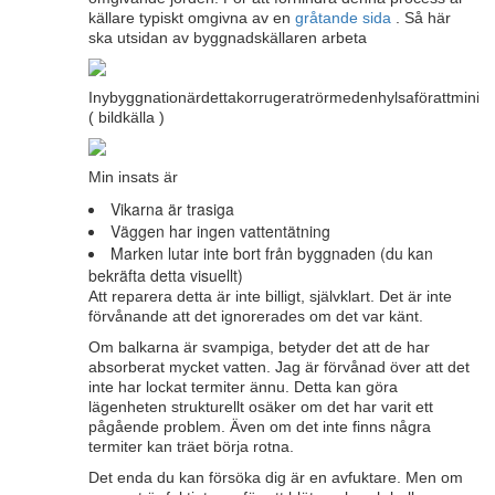
källare typiskt omgivna av en
gråtande sida
. Så här
ska utsidan av byggnadskällaren arbeta
Inybyggnationärdettakorrugeratrörmedenhylsaförattminim
( bildkälla )
Min insats är
Vikarna är trasiga
Väggen har ingen vattentätning
Marken lutar inte bort från byggnaden (du kan
bekräfta detta visuellt)
Att reparera detta är inte billigt, självklart. Det är inte
förvånande att det ignorerades om det var känt.
Om balkarna är svampiga, betyder det att de har
absorberat mycket vatten. Jag är förvånad över att det
inte har lockat termiter ännu. Detta kan göra
lägenheten strukturellt osäker om det har varit ett
pågående problem. Även om det inte finns några
termiter kan träet börja rotna.
Det enda du kan försöka dig är en avfuktare. Men om