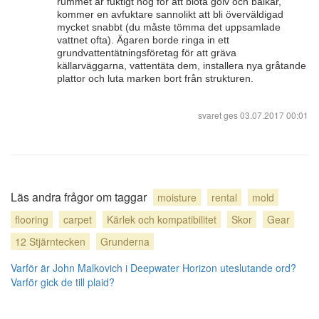
rummet är fuktigt nog för att blöta golv och balkar,
kommer en avfuktare sannolikt att bli överväldigad
mycket snabbt (du måste tömma det uppsamlade
vattnet ofta). Ägaren borde ringa in ett
grundvattentätningsföretag för att gräva
källarväggarna, vattentäta dem, installera nya gråtande
plattor och luta marken bort från strukturen.
svaret ges
03.07.2017 00:01
Läs andra frågor om taggar
moisture
rental
mold
flooring
carpet
Kärlek och kompatibilitet
Skor
Gear
12 Stjärntecken
Grunderna
Varför är John Malkovich i Deepwater Horizon uteslutande ord?
Varför gick de till plaid?