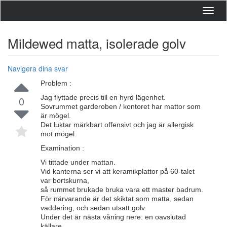
Toggl
navig
Mildewed matta, isolerade golv
Navigera dina svar
Problem :
Jag flyttade precis till en hyrd lägenhet.
0
Sovrummet garderoben / kontoret har mattor som
är mögel.
Det luktar märkbart offensivt och jag är allergisk
mot mögel.
Examination :
Vi tittade under mattan.
Vid kanterna ser vi att keramikplattor på 60-talet
var bortskurna,
så rummet brukade bruka vara ett master badrum.
För närvarande är det skiktat som matta, sedan
vaddering, och sedan utsatt golv.
Under det är nästa våning nere: en oavslutad
källare.