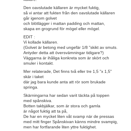
Den oavslutade källaren är mycket fuktig,
så vi antar att fukten från den oavslutade källaren
går igenom golvet
och blötlägger i mattan padding och mattan,
skapa en grogrund för mögel eller mögel.
EDIT :
Vi kollade källaren.
(Golvet är betong med ungefär 1/8 "skikt av smuts.
Antyder detta att översvämningar tidigare?)
Väggarna är ihåliga konkreta som är skört och
smuler i kontakt.
Mer relaterade, Det finns två eller tre 1,5 "x 1,5"
skär i taket
där jag bara kunde anta att rör som brukade
springa.
Skärningarna har sedan varit täckta på toppen
med spånskiva.
Botten takbjälkar, som är stora och gamla
är något fuktig att ta på,
De har en mycket liten våt svamp när de pressas
med mitt finger Spånskivan känns mindre svampig,
men har fortfarande liten yttre fuktighet.