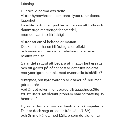
Lösning :
Hur ska vi närma oss detta?
Vi tror hyresvärden, som bara flyttat ut ur denna
lägenhet,
försökte ta itu med problemet genom att hälla och
dammsuga mattrengöringsmedel,
men det var inte tillräckligt.
Vi tror att om vi behandlar mattan,
Det kan inte ha en tillräckligt stor effekt,
och värre kommer det att återkomma efter en
relativt liten tid.
Så är det rättvist att begära att mattor helt ersätts,
och att golvet på något sätt är definitivt isolerat
mot ytterligare kontakt med eventuella fuktkällor?
Viktigtast, om hyresvärden är osäker på hur man
gör det här,
Vad är det rekommenderade tillvägagångssättet
för att lindra ett sådant problem med förbättring av
hemmet ?
Hyresvärdarna är mycket trevliga och kompetenta;
De har dock sagt att de är från väst (USA)
och är inte kända med källare som de aldrig har