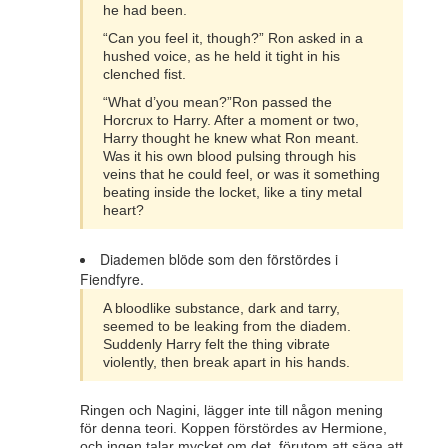
he had been.
“Can you feel it, though?” Ron asked in a
hushed voice, as he held it tight in his
clenched fist.
“What d’you mean?”Ron passed the
Horcrux to Harry. After a moment or two,
Harry thought he knew what Ron meant.
Was it his own blood pulsing through his
veins that he could feel, or was it something
beating inside the locket, like a tiny metal
heart?
Diademen blöde som den förstördes i
Fiendfyre.
A bloodlike substance, dark and tarry,
seemed to be leaking from the diadem.
Suddenly Harry felt the thing vibrate
violently, then break apart in his hands.
Ringen och Nagini, lägger inte till någon mening
för denna teori. Koppen förstördes av Hermione,
och ingen talar mycket om det, förutom att säga att