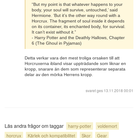
“But my point is that whatever happens to your
body, your soul will survive, untouched,’ said
Hermione. ‘But it’s the other way round with a
Horcrux. The fragment of soul inside it depends
on its container, its enchanted body, for survival.
It can’t exist without it.”
- Harry Potter and the Deathly Hallows, Chapter
6 (The Ghoul in Pyjamas)
Detta verkar vara den mest troliga orsaken till att
Horcruxerna ibland visar uppträdande som liknar en
kropp, snarare än dem som representerar separata
delar av den mörka Herrens kropp.
svaret ges
13.11.2018 00:01
Läs andra frågor om taggar
harry-potter
voldemort
horcrux
Kärlek och kompatibilitet
Skor
Gear