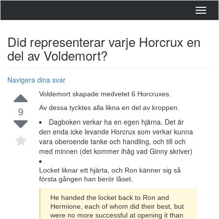
Toggl
navig
Did representerar varje Horcrux en
del av Voldemort?
Navigera dina svar
Voldemort skapade medvetet 6 Horcruxes.
Av dessa tycktes alla likna en del av kroppen.
9
Dagboken verkar ha en egen hjärna. Det är
den enda icke levande Horcrux som verkar kunna
vara oberoende tanke och handling, och till och
med minnen (det kommer ihåg vad Ginny skriver)
Locket liknar ett hjärta, och Ron känner sig så
första gången han berör låset.
He handed the locket back to Ron and
Hermione, each of whom did their best, but
were no more successful at opening it than