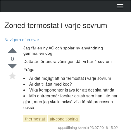
Toggl
navig
Zoned termostat i varje sovrum
Navigera dina svar
Jag får en ny AC och spolar ny användning
gammal en dog
0
Detta är för andra våningen där vi har 4 sovrum
Fråga
Är det möjligt att ha termostat i varje sovrum
Är det tillåtet med kod?
Vilka komponenter krävs för att det ska hända
Min entreprenör forskar också som han inte har
gjort, men jag skulle också vilja förstå processen
också
thermostat
air-conditioning
uppsättning
23.07.2016 15:02
SeanClt