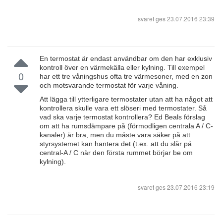
svaret ges
23.07.2016 23:39
En termostat är endast användbar om den har exklusiv
kontroll över en värmekälla eller kylning. Till exempel
0
har ett tre våningshus ofta tre värmesoner, med en zon
och motsvarande termostat för varje våning.
Att lägga till ytterligare termostater utan att ha något att
kontrollera skulle vara ett slöseri med termostater. Så
vad ska varje termostat kontrollera? Ed Beals förslag
om att ha rumsdämpare på (förmodligen centrala A / C-
kanaler) är bra, men du måste vara säker på att
styrsystemet kan hantera det (t.ex. att du slår på
central-A / C när den första rummet börjar be om
kylning).
svaret ges
23.07.2016 23:19