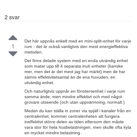
2
svar
Det här uppnås enkelt med en mini-split-enhet för varje
1
rum - det är också vanligtvis den mest energieffektiva
metoden.
Det finns delade system med en enda utvändig enhet
som matar upp till 4 separata inuti enheter (kanske
mer, men det är det mest jag har märkt) men de har
sämre effektivitetsantal än de ena huvuden, en
utvändig enhet.
Och naturligtvis uppnår en fönstersenhet i varje rum
samma ände, men mindre effektivt och med något
grovare utseende (och utan uppvärmning, normalt.)
Medan du kan ställa in zoner via spjäll i kanaler från en
centralenhet, kommer centralenheten att fungera
ineffektivt större delen av tiden eftersom den måste
vara stor för hela husbelastningen, men skulle ofta kyla
en mycket mindre belastning .