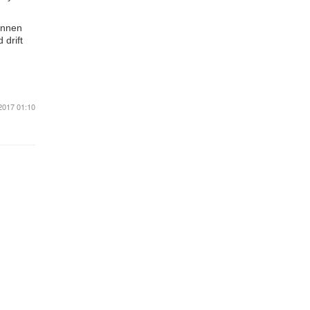
unnen
 drift
2017 01:10