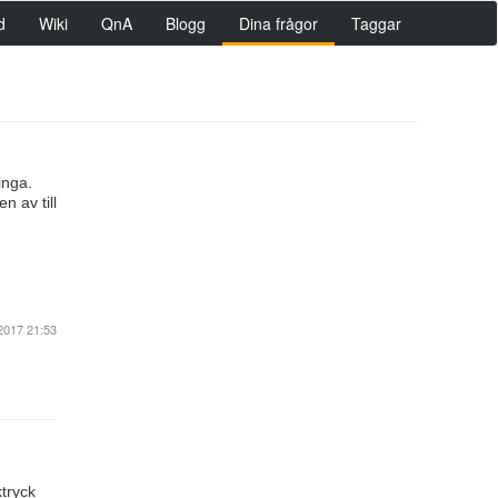
d
Wiki
QnA
Blogg
Dina frågor
Taggar
inga.
n av till
2017 21:53
tryck