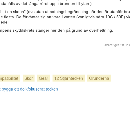
dahålls av det långa röret upp i brunnen till ytan.)
och "i en skopa" (dvs utan utmatningsbegränsning när den är utanför br
 flesta. De förväntar sig att vara i vatten (vanligtvis nära 10C / 50F) vid
edel.
pumpens skyddskrets stänger ner den på grund av överhettning.
svaret ges
28.05.
patibilitet
Skor
Gear
12 Stjärntecken
Grunderna
t bygga ett dolkfokuserat tecken