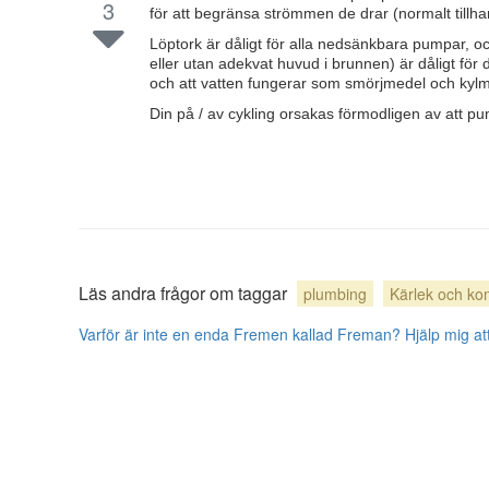
3
för att begränsa strömmen de drar (normalt tillhan
Löptork är dåligt för alla nedsänkbara pumpar, 
eller utan adekvat huvud i brunnen) är dåligt för de
och att vatten fungerar som smörjmedel och kylm
Din på / av cykling orsakas förmodligen av att 
Läs andra frågor om taggar
plumbing
Kärlek och kom
Varför är inte en enda Fremen kallad Freman?
Hjälp mig at