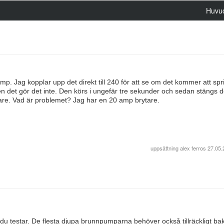
Huvu
. Jag kopplar upp det direkt till 240 för att se om det kommer att spr
n det gör det inte. Den körs i ungefär tre sekunder och sedan stängs de
dare. Vad är problemet? Jag har en 20 amp brytare.
uppsättning
alex ferros
27.05.
testar. De flesta djupa brunnpumparna behöver också tillräckligt bak