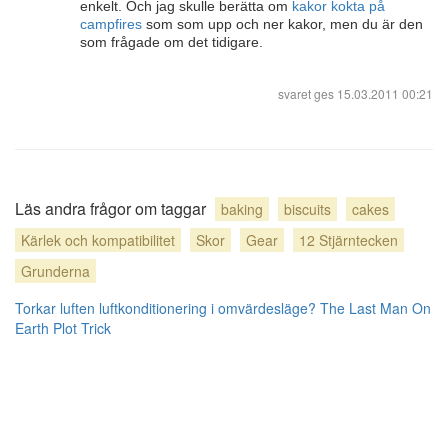
enkelt. Och jag skulle berätta om
kakor kokta på
campfires
som som upp och ner kakor, men du är den
som frågade om det tidigare.
svaret ges
15.03.2011 00:21
Läs andra frågor om taggar
baking
biscuits
cakes
Kärlek och kompatibilitet
Skor
Gear
12 Stjärntecken
Grunderna
Torkar luften luftkonditionering i omvärdesläge?
The Last Man On
Earth Plot Trick