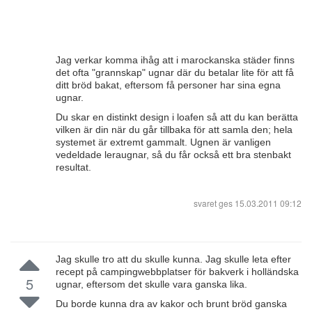
Jag verkar komma ihåg att i marockanska städer finns
det ofta "grannskap" ugnar där du betalar lite för att få
ditt bröd bakat, eftersom få personer har sina egna
ugnar.
Du skar en distinkt design i loafen så att du kan berätta
vilken är din när du går tillbaka för att samla den; hela
systemet är extremt gammalt. Ugnen är vanligen
vedeldade leraugnar, så du får också ett bra stenbakt
resultat.
svaret ges
15.03.2011 09:12
Jag skulle tro att du skulle kunna. Jag skulle leta efter
recept på campingwebbplatser för bakverk i holländska
5
ugnar, eftersom det skulle vara ganska lika.
Du borde kunna dra av kakor och brunt bröd ganska