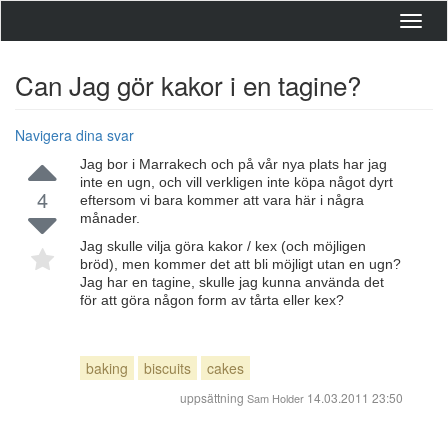
Toggl
navig
Can Jag gör kakor i en tagine?
Navigera dina svar
Jag bor i Marrakech och på vår nya plats har jag
inte en ugn, och vill verkligen inte köpa något dyrt
4
eftersom vi bara kommer att vara här i några
månader.
Jag skulle vilja göra kakor / kex (och möjligen
bröd), men kommer det att bli möjligt utan en ugn?
Jag har en tagine, skulle jag kunna använda det
för att göra någon form av tårta eller kex?
baking
biscuits
cakes
uppsättning
14.03.2011 23:50
Sam Holder