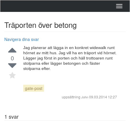
Toggl
navig
Träporten över betong
Navigera dina svar
Jag planerar att lägga in en konkret widewalk runt
hörnet av mitt hus. Jag vill ha en träport vid hörnet.
0
Lägger jag först in porten och häll trottoaren runt
stolparna eller lägger betongen och fäster
stolparna efter.
gate-post
uppsättning
09.03.2014 12:27
John
1
svar