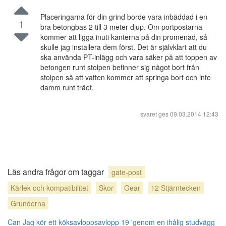
Placeringarna för din grind borde vara inbäddad i en
1
bra betongbas 2 till 3 meter djup. Om portpostarna
kommer att ligga inuti kanterna på din promenad, så
skulle jag installera dem först. Det är självklart att du
ska använda PT-inlägg och vara säker på att toppen av
betongen runt stolpen befinner sig något bort från
stolpen så att vatten kommer att springa bort och inte
damm runt träet.
svaret ges
09.03.2014 12:43
Läs andra frågor om taggar
gate-post
Kärlek och kompatibilitet
Skor
Gear
12 Stjärntecken
Grunderna
Can Jag kör ett köksavloppsavlopp 19 'genom en ihålig studvägg