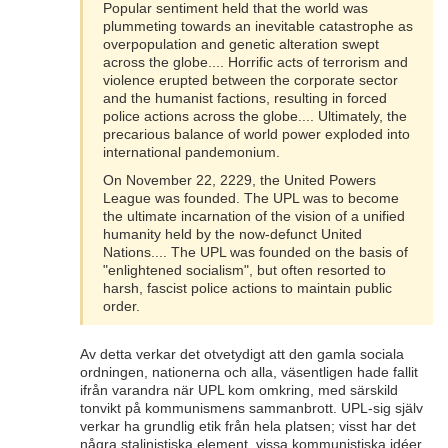
Popular sentiment held that the world was
plummeting towards an inevitable catastrophe as
overpopulation and genetic alteration swept
across the globe.... Horrific acts of terrorism and
violence erupted between the corporate sector
and the humanist factions, resulting in forced
police actions across the globe.... Ultimately, the
precarious balance of world power exploded into
international pandemonium.
On November 22, 2229, the United Powers
League was founded. The UPL was to become
the ultimate incarnation of the vision of a unified
humanity held by the now-defunct United
Nations.... The UPL was founded on the basis of
"enlightened socialism", but often resorted to
harsh, fascist police actions to maintain public
order.
Av detta verkar det otvetydigt att den gamla sociala
ordningen, nationerna och alla, väsentligen hade fallit
ifrån varandra när UPL kom omkring, med särskild
tonvikt på kommunismens sammanbrott. UPL-sig själv
verkar ha grundlig etik från hela platsen; visst har det
några stalinistiska element, vissa kommunistiska idéer,