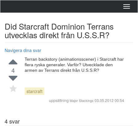
Toggl
navig
Did Starcraft Dominion Terrans
utvecklas direkt från U.S.S.R?
Navigera dina svar
Terran backstory (animationsscener) i Starcraft har
flera ryska generaler. Varför? Utvecklade den
4
armen av Terrans direkt från U.S.S.R?
starcraft
uppsättning
03.05.2012 00:54
Major Stackings
4
svar