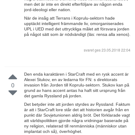
men det är inte en direkt efterföljare av någon enda
jord-ideologi eller nation.
När de insåg att Terrans i Koprulu-sektorn hade
upptäckt intelligent främmande liv, omorganiserades
UPL i UED med det uttryckliga målet att försvara jorden
på något sätt som är nödvändigt (läs: rensa alla xenos).
svaret ges
23.05.2018 22:04
Den enda karaktären i StarCraft med en rysk accent är
Alexei Stukov, en av ledarna för FN: s direktorats
0
invasion från Jorden till Koprulu-sektorn. Stukov kan på
grund av hans accent antas ha haft sitt ursprung från
det gamla Ryssland på jorden.
Det betyder inte att jorden styrdes av Ryssland. Faktum
är att i StarCraft lore står det att historien avgår från en
punkt där Sovjetunionen aldrig bröt. Det förklarade vagt
att världspolitiken gjorde några vridningar baserade på
ny religion, relaterad till renmänniska (människor utan
implantat och så), överhöghet.