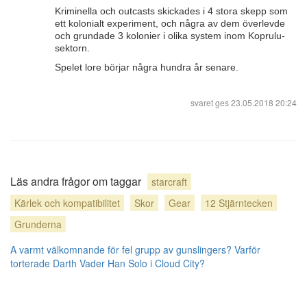
Kriminella och outcasts skickades i 4 stora skepp som
ett kolonialt experiment, och några av dem överlevde
och grundade 3 kolonier i olika system inom Koprulu-
sektorn.
Spelet lore börjar några hundra år senare.
svaret ges
23.05.2018 20:24
Läs andra frågor om taggar
starcraft
Kärlek och kompatibilitet
Skor
Gear
12 Stjärntecken
Grunderna
A varmt välkomnande för fel grupp av gunslingers?
Varför
torterade Darth Vader Han Solo i Cloud City?