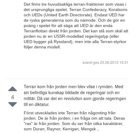
Det finns tre huvudsakliga terran-fraktioner som visas i
det ursprungliga spelet. Terran Confederacy, Koralsons
och UEDs (United Earth Directorate). Endast UED har
de ryska generalerna som du nämnde. Och de gör en
poäng i spelet för att säga att UED är den enda
Terranflottan direkt från jorden. Det kan stå som skäl att
jorden nu är en USSR-modellad regeringstyp (eller
UED bygger på Ryssland), men inte alla Terran-styrkor
följer denna modell.
svaret ges
25.06.2012 16:31
Terran kom från jorden men blev vilse i rymden. Med
sin befintliga kunskap bildade de regeringar och en
4
militär. Då var det en revolution som gjorde regeringen
till en diktatur.
Först utvecklades inte Terran från någonting från
jorden. De är från jorden, i en fråga om att tala. Deras
"ras" är från jorden. Som du ser från olika karaktärer,
som Duran, Raynor, Kerrigan, Mengsk ,.