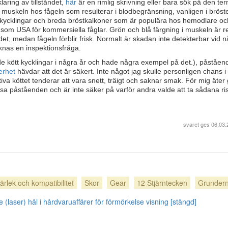
aring av tillståndet,
här
är en rimlig skrivning eller bara sök på den te
muskeln hos fågeln som resulterar i blodbegränsning, vanligen i bröst
kycklingar och breda bröstkalkoner som är populära hos hemodlare oc
m USA för kommersiella fåglar. Grön och blå färgning i muskeln är re
et, medan fågeln förblir frisk. Normalt är skadan inte detekterbar vid 
saknas en inspektionsfråga.
ade kött kycklingar i några år och hade några exempel på det.), påståen
kerhet
hävdar att det är säkert. Inte något jag skulle personligen chans i a
ktiva köttet tenderar att vara snett, träigt och saknar smak. För mig äter
sa påståenden och är inte säker på varför andra valde att ta sådana ris
svaret ges
06.03.
ärlek och kompatibilitet
Skor
Gear
12 Stjärntecken
Grunder
 (laser) hål i hårdvaruaffärer för förmörkelse visning [stängd]