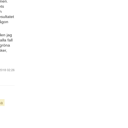
rmen.
ets
h
sultatet
någon
den jag
lla fall
 gröna
ker,
2018 02:26
na