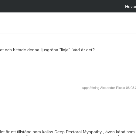
Huvu
 det och hittade denna ljusgröna "linje". Vad är det?
uppsättning
Alexander Riccio
06.03.
ndet är ett tillstånd som kallas Deep Pectoral Myopathy , även känd so