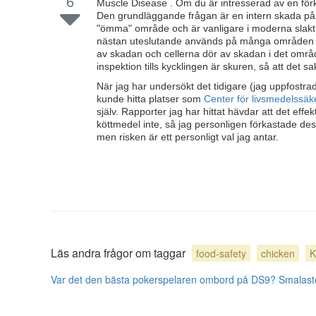
6
Muscle Disease . Om du är intresserad av en förkl
Den grundläggande frågan är en intern skada på 
"ömma" område och är vanligare i moderna slakt
nästan uteslutande används på många områden so
av skadan och cellerna dör av skadan i det områd
inspektion tills kycklingen är skuren, så att det 
När jag har undersökt det tidigare (jag uppfostr
kunde hitta platser som
Center för livsmedelssä
själv. Rapporter jag har hittat hävdar att det effe
köttmedel inte, så jag personligen förkastade des
men risken är ett personligt val jag antar.
Läs andra frågor om taggar
food-safety
chicken
K
Var det den bästa pokerspelaren ombord på DS9?
Smalaste