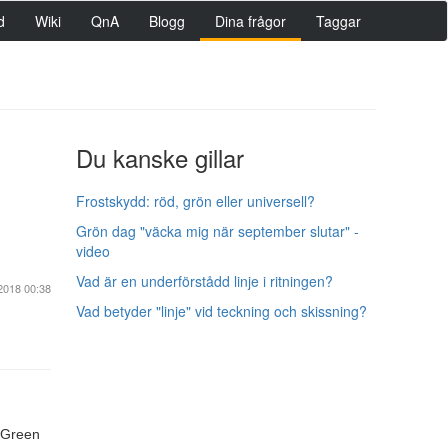
d
Wiki
QnA
Blogg
Dina frågor
Taggar
Du kanske gillar
Frostskydd: röd, grön eller universell?
Grön dag "väcka mig när september slutar" -
video
Vad är en underförstådd linje i ritningen?
2018 00:38
Vad betyder "linje" vid teckning och skissning?
m Green