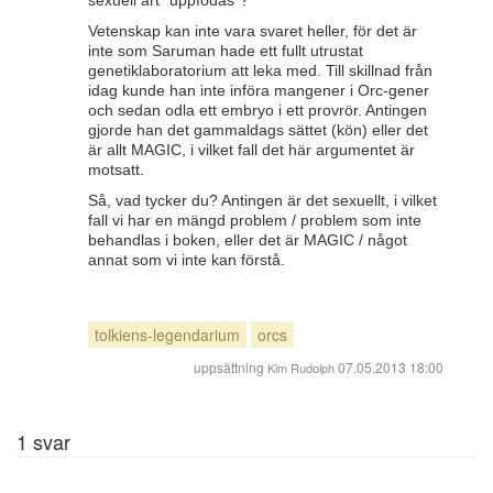
sexuell art "uppfödas"?
Vetenskap kan inte vara svaret heller, för det är
inte som Saruman hade ett fullt utrustat
genetiklaboratorium att leka med. Till skillnad från
idag kunde han inte införa mangener i Orc-gener
och sedan odla ett embryo i ett provrör. Antingen
gjorde han det gammaldags sättet (kön) eller det
är allt MAGIC, i vilket fall det här argumentet är
motsatt.
Så, vad tycker du? Antingen är det sexuellt, i vilket
fall vi har en mängd problem / problem som inte
behandlas i boken, eller det är MAGIC / något
annat som vi inte kan förstå.
tolkiens-legendarium
orcs
uppsättning
07.05.2013 18:00
Kim Rudolph
1
svar