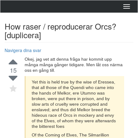
Toggl
navig
How raser / reproducerar Orcs?
[duplicera]
Navigera dina svar
Okej, jag vet att denna fråga har kommit upp
många många gånger tidigare. Men låt oss närma
15
oss en gång till.
Yet this is held true by the wise of Eressea,
that all those of the Quendi who came into
the hands of Melkor, ere Utumno was
broken, were put there in prison, and by
slow arts of cruelty were corrupted and
enslaved; and thus did Melkor breed the
hideous race of Orcs in mockery and envy
of the Elves, of whom they were afterwards
the bitterest foes
Of the Coming of Elves, The Silmarillion