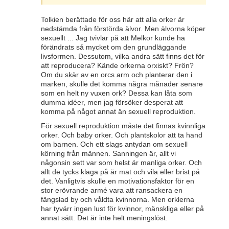
Tolkien berättade för oss här att alla orker är
nedstämda från förstörda älvor. Men älvorna köper
sexuellt ... Jag tvivlar på att Melkor kunde ha
förändrats så mycket om den grundläggande
livsformen. Dessutom, vilka andra sätt finns det för
att reproducera? Kände orkerna orxiskt? Frön?
Om du skär av en orcs arm och planterar den i
marken, skulle det komma några månader senare
som en helt ny vuxen ork? Dessa kan låta som
dumma idéer, men jag försöker desperat att
komma på något annat än sexuell reproduktion.
För sexuell reproduktion måste det finnas kvinnliga
orker. Och baby orker. Och plantskolor att ta hand
om barnen. Och ett slags antydan om sexuell
körning från männen. Sanningen är, allt vi
någonsin sett var som helst är manliga orker. Och
allt de tycks klaga på är mat och vila eller brist på
det. Vanligtvis skulle en motivationsfaktor för en
stor erövrande armé vara att ransackera en
fängslad by och våldta kvinnorna. Men orklerna
har tyvärr ingen lust för kvinnor, mänskliga eller på
annat sätt. Det är inte helt meningslöst.