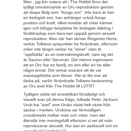
Men , jag bör notera att i The Hobbit finns det
tydligt omnämnande av Orc-reproduktion genom
att skapa Bolg som "Azogs son". Inte bara är han
en biologisk son, han anhänger också Azogs
position och kraft, vilket innebär att orker känner
igen och bifogar betydelse för biologisk släkting /
föräldraskap som bara kan uppstå genom sexuell
reproduktion. Men när han skriver Ringenes Herre,
verkar Tolkiens synpunkter ha förändrats, eftersom
orker inte längre verkar ha "söner" utan är
"uppfödda" av en övervakningskraft, vare sig det
är Sauron eller Saruman. Det nämns ingenstans
att en Orc har en familj; en son eller en far eller
något annat. Det verkar snarare att de var
massuppfödda som kloner. Här är lite mer att
tänka på: varför förändrade Tolkiens beskrivning
av Orc-avel från The Hobbit till LOTR?
Tydligen sökte ett omedelbart förståeligt och
visuellt svar på denna fråga, tolkade Peter Jackson
Uruk-hai "avel" som Uruks växte helt växte från
säckar i marken. Uruksna var förmodligen
crossbreeds mellan män och orker, men det
återstår inte meningsfullt eftersom vi vet att män
reproducerar sexuellt. Hur kan en aseksuell och en