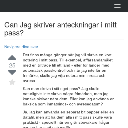
Toggl
navig
Can Jag skriver anteckningar i mitt
pass?
Navigera dina svar
Det finns många gånger när jag vill skriva en kort
notering i mitt pass. Till exempel, affärsändamålet
25
med en tillträde till ett land - eller för länder med
automatisk passkontroll och när jag inte får en
frimärke, skulle jag vilja notera min inresa och
avresa.
Kan man skriva i sitt eget pass? Jag skulle
naturligtvis inte skriva några frimärken, men jag
kanske skriver nära dem. Eller kan jag använda en
baksida som inmatnings- och avresedatum?
Ja, jag kan använda en separat bit papper eller en
datafil, men att ha dem alla i mitt pass skulle vara
praktiskt - speciellt när en gränsbevakare frågar
var jag har varit och varför.