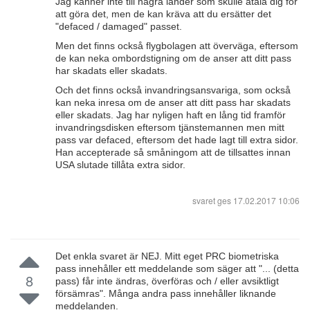
Jag känner inte till några länder som skulle åtala dig för
att göra det, men de kan kräva att du ersätter det
"defaced / damaged" passet.
Men det finns också flygbolagen att överväga, eftersom
de kan neka ombordstigning om de anser att ditt pass
har skadats eller skadats.
Och det finns också invandringsansvariga, som också
kan neka inresa om de anser att ditt pass har skadats
eller skadats. Jag har nyligen haft en lång tid framför
invandringsdisken eftersom tjänstemannen men mitt
pass var defaced, eftersom det hade lagt till extra sidor.
Han accepterade så småningom att de tillsattes innan
USA slutade tillåta extra sidor.
svaret ges
17.02.2017 10:06
Det enkla svaret är NEJ. Mitt eget PRC biometriska
pass innehåller ett meddelande som säger att "... (detta
8
pass) får inte ändras, överföras och / eller avsiktligt
försämras". Många andra pass innehåller liknande
meddelanden.