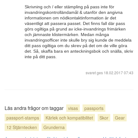
Skrivning och / eller stämpling på pass inte för
invandringskontrolländamål & utanför den angivna
informationen om nödkontaktinformation är det
väsentligt att passera passet. Det finns fall där pass
görs ogiltiga på grund av icke-invandrings frimärken
och jämnaste klistermärken. Medan många
invandringsofficer inte skulle bry sig kunde de meddela
ditt pass ogiltiga om du skrev på det om de ville göra
det. Så, skaffa bara en anteckningsbok och snälla, skriv
inte på ditt pass.
svaret ges
18.02.2017 07:43
Läs andra frågor om taggar
visas
passports
passport-stamps
Kärlek och kompatibilitet
Skor
Gear
12 Stjärntecken
Grunderna