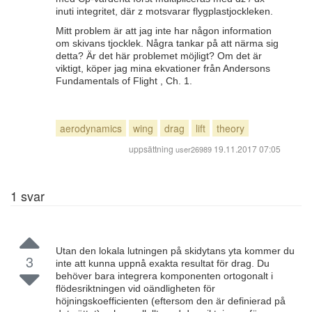
inuti integritet, där z motsvarar flygplastjockleken.
Mitt problem är att jag inte har någon information
om skivans tjocklek. Några tankar på att närma sig
detta? Är det här problemet möjligt? Om det är
viktigt, köper jag mina ekvationer från Andersons
Fundamentals of Flight , Ch. 1.
aerodynamics
wing
drag
lift
theory
uppsättning
19.11.2017 07:05
user26989
1
svar
Utan den lokala lutningen på skidytans yta kommer du
3
inte att kunna uppnå exakta resultat för drag. Du
behöver bara integrera komponenten ortogonalt i
flödesriktningen vid oändligheten för
höjningskoefficienten (eftersom den är definierad på