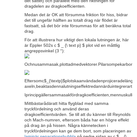
det sättet) och parallellt med den riktningen för
dragdelen av dragkoefficienten.
Medan det är OK att försumma friktion för hiss, bidrar
det till ungefär hälften av totalt drag när flödet är
fastsatt, så det bör inte försummas för att beräkna total
drag.
För att illustrera hur viktigt den lokala lutningen är, här
är Eppler 502s c $ _ {\ text p} $ plot vid en måttlig
angreppsvinkel (3 °):
Ochnusammasak,plottadmedvektorer.Pilarsompekarbortfr
Eftersomc$_{\textp}$plotskaanvändadenprojiceradelängd
axeln,beaktasdennalutningseffektredannärduintegrerartr
Iprincipgällersammasakfördragkoefficienten,mennuskulledu
Mittbästarådäratt hitta flygblad med samma
tryckfördelning och använd deras
dragkoefficientvärden. Se till att du känner till Reynolds
och Mach-numren, eftersom båda har en högre effekt
på drag än på hissen. Några kännetecken i
tryckfördelningen kan ge dem bort, som placeringen av
laminär separationsbubbla
på nedre sidan av c $ _ {\