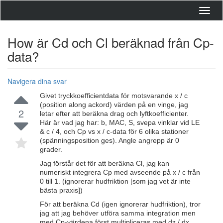
Toggl
navig
How är Cd och Cl beräknad från Cp-
data?
Navigera dina svar
Givet tryckkoefficientdata för motsvarande x / c
(position along ackord) värden på en vinge, jag
2
letar efter att beräkna drag och lyftkoefficienter.
Här är vad jag har: b, MAC, S, svepa vinklar vid LE
& c / 4, och Cp vs x / c-data för 6 olika stationer
(spänningsposition ges). Angle angrepp är 0
grader.
Jag förstår det för att beräkna Cl, jag kan
numeriskt integrera Cp med avseende på x / c från
0 till 1. (ignorerar hudfriktion [som jag vet är inte
bästa praxis])
För att beräkna Cd (igen ignorerar hudfriktion), tror
jag att jag behöver utföra samma integration men
med Cp-värdena först multipliceras med dz / dx