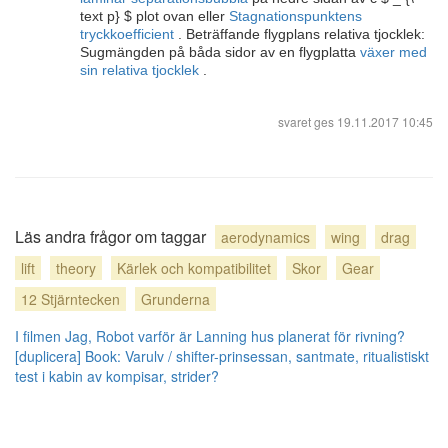
text p} $ plot ovan eller
Stagnationspunktens
tryckkoefficient
. Beträffande flygplans relativa tjocklek:
Sugmängden på båda sidor av en flygplatta
växer med
sin relativa tjocklek
.
svaret ges
19.11.2017 10:45
Läs andra frågor om taggar
aerodynamics
wing
drag
lift
theory
Kärlek och kompatibilitet
Skor
Gear
12 Stjärntecken
Grunderna
I filmen Jag, Robot varför är Lanning hus planerat för rivning?
[duplicera]
Book: Varulv / shifter-prinsessan, santmate, ritualistiskt
test i kabin av kompisar, strider?