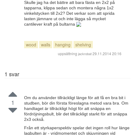
Skulle jag ha det bättre att bara fästa en 2x2 på
tapparna, klippa sedan och montera några 1x2
vinkelstycken till 2x2? Det verkar som att sprida
lasten jämnare ut och inte lägga så mycket
cantilever kraft på bultarna
wood
walls
hanging
shelving
uppsättning
29.11.2014 20:16
jackrobat
1
svar
Om du använder tillräckligt länge för att få en bra bit i
1
studben, bör din första föreslagna metod vara bra. Om
handtaget är tillräckligt högt för att snäppa en
fördröjningsbult, blir det tillräckligt starkt för att snäppa
2x3 också.
Från ett styrkaperspektiv spelar det ingen roll hur länge
lagbulten är - vridmomentet och skjuvningen vid