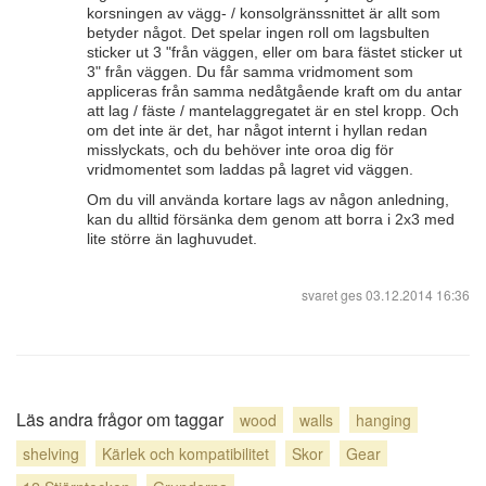
korsningen av vägg- / konsolgränssnittet är allt som
betyder något. Det spelar ingen roll om lagsbulten
sticker ut 3 "från väggen, eller om bara fästet sticker ut
3" från väggen. Du får samma vridmoment som
appliceras från samma nedåtgående kraft om du antar
att lag / fäste / mantelaggregatet är en stel kropp. Och
om det inte är det, har något internt i hyllan redan
misslyckats, och du behöver inte oroa dig för
vridmomentet som laddas på lagret vid väggen.
Om du vill använda kortare lags av någon anledning,
kan du alltid försänka dem genom att borra i 2x3 med
lite större än laghuvudet.
svaret ges
03.12.2014 16:36
Läs andra frågor om taggar
wood
walls
hanging
shelving
Kärlek och kompatibilitet
Skor
Gear