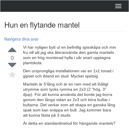
Toggl
navig
Hun en flytande mantel
Navigera dina svar
Vi har nyligen bytt ut en befintlig spisskåpa och min
fru vill att jag ska återanvända den gamla manteln
0
som en hög monterad hylla i vår snart upptagna
plantskola.
Den ursprungliga installationen var en 1x1 tonad i
gipset och ibland en stud. Mycket spetsig.
Manteln är 5'lång och är en ram med ett ihåligt
utrymme som tycks rymma en 2x3 (2 "hög, 3"
djup). För att kunna använda det borde jag borra
genom den långa sidan av 2x3 och köra bultar i
bultarna. Det verkar som att skapa en ganska lång
spak som kan snäppa en bult. Jag kommer bara
att kunna fästa på 3 studs.
Är detta en standardmetod för hängande mantels?