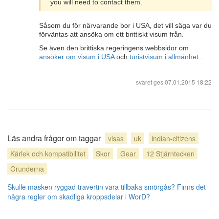
you will need to contact them.
Såsom du för närvarande bor i USA, det vill säga var du
förväntas att ansöka om ett brittiskt visum från.
Se även den brittiska regeringens webbsidor om
ansöker om visum i USA
och
turistvisum i allmänhet
.
svaret ges
07.01.2015 18:22
Läs andra frågor om taggar
visas
uk
indian-citizens
Kärlek och kompatibilitet
Skor
Gear
12 Stjärntecken
Grunderna
Skulle masken ryggad travertin vara tillbaka smörgås?
Finns det
några regler om skadliga kroppsdelar i WorD?