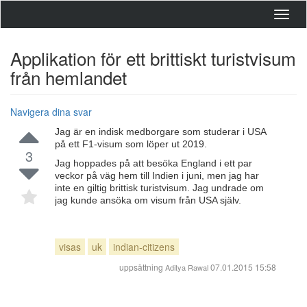
Toggl
navig
Applikation för ett brittiskt turistvisum
från hemlandet
Navigera dina svar
Jag är en indisk medborgare som studerar i USA
på ett F1-visum som löper ut 2019.
3
Jag hoppades på att besöka England i ett par
veckor på väg hem till Indien i juni, men jag har
inte en giltig brittisk turistvisum. Jag undrade om
jag kunde ansöka om visum från USA själv.
visas
uk
indian-citizens
uppsättning
07.01.2015 15:58
Aditya Rawal