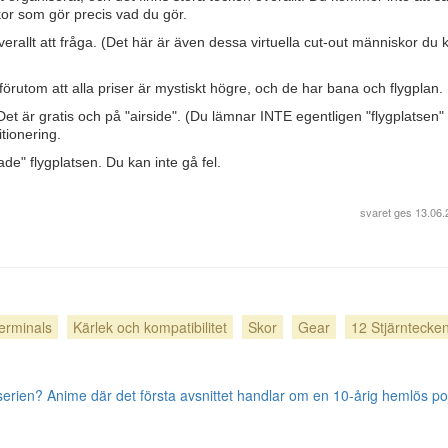
kor som gör precis vad du gör.
rallt att fråga. (Det här är även dessa virtuella cut-out människor du 
 förutom att alla priser är mystiskt högre, och de har bana och flygplan.
. Det är gratis och på "airside". (Du lämnar INTE egentligen "flygplatsen"
itionering.
de" flygplatsen. Du kan inte gå fel.
svaret ges
13.06.
terminals
Kärlek och kompatibilitet
Skor
Gear
12 Stjärntecke
serien?
Anime där det första avsnittet handlar om en 10-årig hemlös po