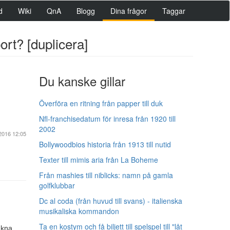
d
Wiki
QnA
Blogg
Dina frågor
Taggar
ort? [duplicera]
Du kanske gillar
Överföra en ritning från papper till duk
Nfl-franchisedatum för inresa från 1920 till
2002
2016 12:05
Bollywoodbios historia från 1913 till nutid
Texter till mimis aria från La Boheme
Från mashies till niblicks: namn på gamla
golfklubbar
Dc al coda (från huvud till svans) - italienska
musikaliska kommandon
Ta en kostym och få biljett till spelspel till "låt
akna