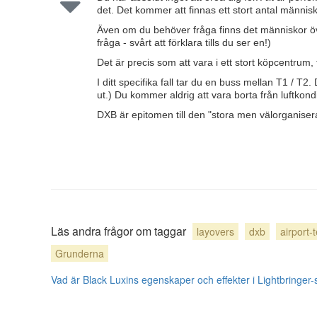
det. Det kommer att finnas ett stort antal männis
Även om du behöver fråga finns det människor öve
fråga - svårt att förklara tills du ser en!)
Det är precis som att vara i ett stort köpcentrum,
I ditt specifika fall tar du en buss mellan T1 / T2
ut.) Du kommer aldrig att vara borta från luftkond
DXB är epitomen till den "stora men välorganisera
Läs andra frågor om taggar
layovers
dxb
airport-
Grunderna
Vad är Black Luxins egenskaper och effekter i Lightbringer-