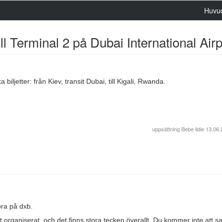
Huvu
ll Terminal 2 på Dubai International Airp
biljetter: från Kiev, transit Dubai, till Kigali, Rwanda.
uppsättning
Bebe lidie
13.06.
öra på dxb.
ekt organiserat, och det finns stora tecken överallt. Du kommer inte att s