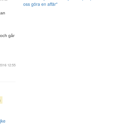
oss göra en affär"
kan
 och går
2016 12:55
n
jke