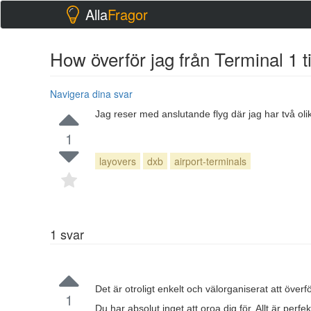
Alla
Fragor
How överför jag från Terminal 1 ti
Navigera dina svar
Jag reser med anslutande flyg där jag har två olika 
1
layovers
dxb
airport-terminals
1
svar
Det är otroligt enkelt och välorganiserat att överf
1
Du har absolut inget att oroa dig för. Allt är perf