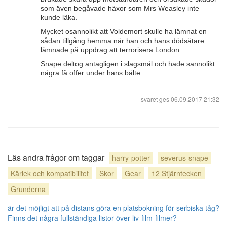
som även begåvade häxor som Mrs Weasley inte
kunde läka.
Mycket osannolikt att Voldemort skulle ha lämnat en
sådan tillgång hemma när han och hans dödsätare
lämnade på uppdrag att terrorisera London.
Snape deltog antagligen i slagsmål och hade sannolikt
några få offer under hans bälte.
svaret ges
06.09.2017 21:32
Läs andra frågor om taggar
harry-potter
severus-snape
Kärlek och kompatibilitet
Skor
Gear
12 Stjärntecken
Grunderna
är det möjligt att på distans göra en platsbokning för serbiska tåg?
Finns det några fullständiga listor över liv-film-filmer?