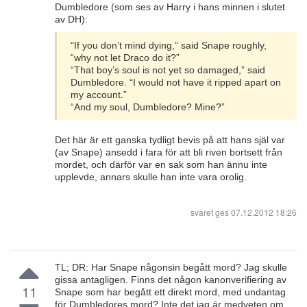
Dumbledore (som ses av Harry i hans minnen i slutet
av DH):
“If you don’t mind dying,” said Snape roughly,
“why not let Draco do it?”
“That boy’s soul is not yet so damaged,” said
Dumbledore. “I would not have it ripped apart on
my account.”
“And my soul, Dumbledore? Mine?”
Det här är ett ganska tydligt bevis på att hans själ var
(av Snape) ansedd i fara för att bli riven bortsett från
mordet, och därför var en sak som han ännu inte
upplevde, annars skulle han inte vara orolig.
svaret ges
07.12.2012 18:26
TL; DR: Har Snape någonsin begått mord? Jag skulle
gissa antagligen. Finns det någon kanonverifiering av
11
Snape som har begått ett direkt mord, med undantag
för Dumbledores mord? Inte det jag är medveten om