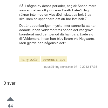
Så, i någon av dessa perioder, begick Snape mord
som en del av sitt jobb som Death Eater? Jag
räknar inte med en viss död i slutet av bok 6 av
skäl som är uppenbara om du har läst bok 7.
Det är uppenbarligen mycket mer sannolikt att han
dödade innan Voldemort föll sedan det var grovt
korrelerat med den period då han bara ålade sig
till Voldemort, innan han blev lärare vid Hogwarts.
Men gjorde han någonsin det?
harry-potter
severus-snape
uppsättning
07.12.2012 17:35
commando
3
svar
44