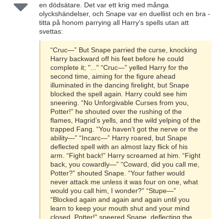
en dödsätare. Det var ett krig med många
olyckshändelser, och Snape var en duellist och en bra -
titta på honom parrying all Harry's spells utan att
svettas:
“Cruc—” But Snape parried the curse, knocking
Harry backward off his feet before he could
complete it; "..." “Cruc—” yelled Harry for the
second time, aiming for the figure ahead
illuminated in the dancing firelight, but Snape
blocked the spell again. Harry could see him
sneering. “No Unforgivable Curses from you,
Potter!” he shouted over the rushing of the
flames, Hagrid’s yells, and the wild yelping of the
trapped Fang. “You haven’t got the nerve or the
ability—” “Incarc—” Harry roared, but Snape
deflected spell with an almost lazy flick of his
arm. “Fight back!” Harry screamed at him. “Fight
back, you cowardly—” “Coward, did you call me,
Potter?” shouted Snape. “Your father would
never attack me unless it was four on one, what
would you call him, I wonder?” “Stupe—”
“Blocked again and again and again until you
learn to keep your mouth shut and your mind
closed, Potter!” sneered Snape, deflecting the