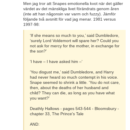
Men jag tror att Snapes emotionella kvot när det gäller
värdet av det mänskliga livet förändrats genom åren
(inte att han någonsin var varm och fuzzy). Jämför
följande två avsnitt för vad jag menar. 1981 versus
1997-98:
‘If she means so much to you,’ said Dumbledore,
‘surely Lord Voldemort will spare her? Could you
not ask for mercy for the mother, in exchange for
the son?’
‘I have – I have asked him –’
‘You disgust me,’ said Dumbledore, and Harry
had never heard so much contempt in his voice.
Snape seemed to shrink a little. ‘You do not care,
then, about the deaths of her husband and
child? They can die, as long as you have what
you want?’
Deathly Hallows - pages 543-544 - Bloomsbury -
chapter 33, The Prince's Tale
AND: