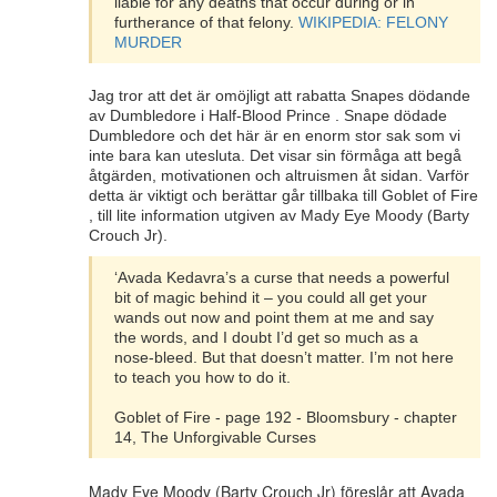
liable for any deaths that occur during or in
furtherance of that felony.
WIKIPEDIA: FELONY
MURDER
Jag tror att det är omöjligt att rabatta Snapes dödande
av Dumbledore i Half-Blood Prince . Snape dödade
Dumbledore och det här är en enorm stor sak som vi
inte bara kan utesluta. Det visar sin förmåga att begå
åtgärden, motivationen och altruismen åt sidan. Varför
detta är viktigt och berättar går tillbaka till Goblet of Fire
, till lite information utgiven av Mady Eye Moody (Barty
Crouch Jr).
‘Avada Kedavra’s a curse that needs a powerful
bit of magic behind it – you could all get your
wands out now and point them at me and say
the words, and I doubt I’d get so much as a
nose-bleed. But that doesn’t matter. I’m not here
to teach you how to do it.
Goblet of Fire - page 192 - Bloomsbury - chapter
14, The Unforgivable Curses
Mady Eye Moody (Barty Crouch Jr) föreslår att Avada