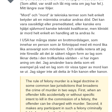
(Som alltid, var snäll och låt mig veta om jag har fel.).
Mitt längre svar följer.
"Mord" och "mord" är tekniska termer som helt enkelt
betyder att en människa orsakar andras död. Det kan
vara oavsiktligt eller premeditated, eller kanske ens
hjälpt självmord kanske tekniskt kvalificerar, men kliniskt
är mord helt enkelt en handling att ta andras liv.
I USA har många stater en brottmordslagen, som
innehar en person som är förknippad med ett mord lika
lika ansvarigt som mördaren. Och snälla notera att jag
inte föreslår att det är säkert någon form av lag som
liknar detta i den trollkarlska världen - vi har ingen
aning om det. Jag använder bara detta som ett
exempel på vad en lag som rör vissa typer av mord kan
se ut. Jag säger inte att detta är från kanon eller kanon.
The rule of felony murder is a legal doctrine in
some common law jurisdictions that broadens
the crime of murder in two ways. First, when an
offender kills accidentally or without specific
intent to kill in the commission of a felony, the
offender can be charged with murder. Second, it
makes any participant in such a felony criminally