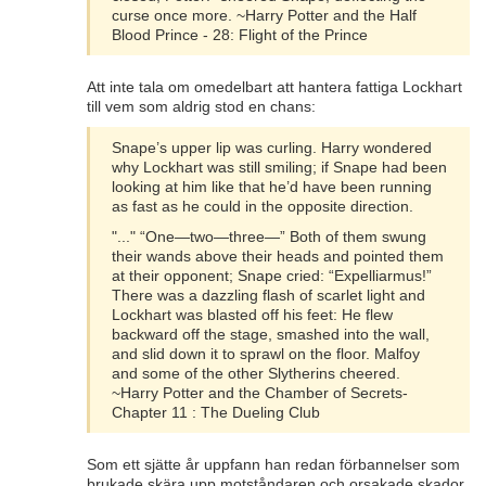
curse once more. ~Harry Potter and the Half
Blood Prince - 28: Flight of the Prince
Att inte tala om omedelbart att hantera fattiga Lockhart
till vem som aldrig stod en chans:
Snape’s upper lip was curling. Harry wondered
why Lockhart was still smiling; if Snape had been
looking at him like that he’d have been running
as fast as he could in the opposite direction.
"..." “One—two—three—” Both of them swung
their wands above their heads and pointed them
at their opponent; Snape cried: “Expelliarmus!”
There was a dazzling flash of scarlet light and
Lockhart was blasted off his feet: He flew
backward off the stage, smashed into the wall,
and slid down it to sprawl on the floor. Malfoy
and some of the other Slytherins cheered.
~Harry Potter and the Chamber of Secrets-
Chapter 11 : The Dueling Club
Som ett sjätte år uppfann han redan förbannelser som
brukade skära upp motståndaren och orsakade skador