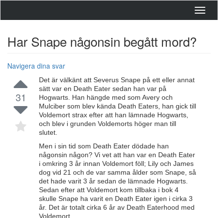
Toggl
navig
Har Snape någonsin begått mord?
Navigera dina svar
Det är välkänt att Severus Snape på ett eller annat
sätt var en Death Eater sedan han var på
31
Hogwarts. Han hängde med som Avery och
Mulciber som blev kända Death Eaters, han gick till
Voldemort strax efter att han lämnade Hogwarts,
och blev i grunden Voldemorts höger man till
slutet.
Men i sin tid som Death Eater dödade han
någonsin någon? Vi vet att han var en Death Eater
i omkring 3 år innan Voldemort föll; Lily och James
dog vid 21 och de var samma ålder som Snape, så
det hade varit 3 år sedan de lämnade Hogwarts.
Sedan efter att Voldemort kom tillbaka i bok 4
skulle Snape ha varit en Death Eater igen i cirka 3
år. Det är totalt cirka 6 år av Death Eaterhood med
Voldemort.