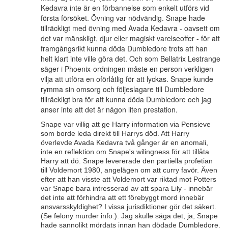
Kedavra inte är en förbannelse som enkelt utförs vid
första försöket. Övning var nödvändig. Snape hade
tillräckligt med övning med Avada Kedavra - oavsett om
det var mänskligt, djur eller magiskt varelseoffer - för att
framgångsrikt kunna döda Dumbledore trots att han
helt klart inte ville göra det. Och som Bellatrix Lestrange
säger i Phoenix-ordningen måste en person verkligen
vilja att utföra en oförlåtlig för att lyckas. Snape kunde
rymma sin omsorg och följeslagare till Dumbledore
tillräckligt bra för att kunna döda Dumbledore och jag
anser inte att det är någon liten prestation.
Snape var villig att ge Harry information via Pensieve
som borde leda direkt till Harrys död. Att Harry
överlevde Avada Kedavra två gånger är en anomali,
inte en reflektion om Snape's wilingness för att tillåta
Harry att dö. Snape levererade den partiella profetian
till Voldemort 1980, angelägen om att curry favör. Även
efter att han visste att Voldemort var riktad mot Potters
var Snape bara intresserad av att spara Lily - innebär
det inte att förhindra att ett förebyggt mord innebär
ansvarsskyldighet? I vissa jurisdiktioner gör det säkert.
(Se felony murder info.). Jag skulle säga det, ja, Snape
hade sannolikt mördats innan han dödade Dumbledore.