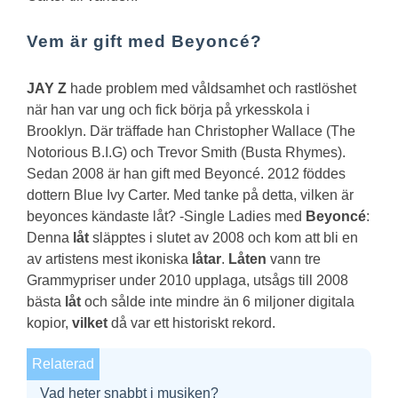
Vem är gift med Beyoncé?
JAY Z
hade problem med våldsamhet och rastlöshet
när han var ung och fick börja på yrkesskola i
Brooklyn. Där träffade han Christopher Wallace (The
Notorious B.I.G) och Trevor Smith (Busta Rhymes).
Sedan 2008 är han gift med Beyoncé. 2012 föddes
dottern Blue Ivy Carter.
Med tanke på detta, vilken är
beyonces kändaste låt?
-Single Ladies med
Beyoncé
:
Denna
låt
släpptes i slutet av 2008 och kom att bli en
av artistens mest ikoniska
låtar
.
Låten
vann tre
Grammypriser under 2010 upplaga, utsågs till 2008
bästa
låt
och sålde inte mindre än 6 miljoner digitala
kopior,
vilket
då var ett historiskt rekord.
Relaterad
Vad heter snabbt i musiken?