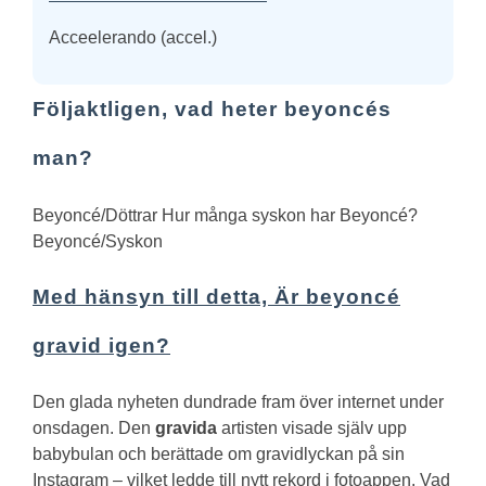
Acceelerando (accel.)
Följaktligen, vad heter beyoncés
man?
Beyoncé
/
Döttrar
Hur många syskon har Beyoncé?
Beyoncé
/
Syskon
Med hänsyn till detta, Är beyoncé
gravid igen?
Den glada nyheten dundrade fram över internet under
onsdagen. Den
gravida
artisten visade själv upp
babybulan och berättade om gravidlyckan på sin
Instagram – vilket ledde till nytt rekord i fotoappen.
Vad