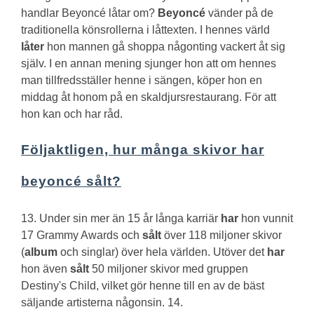
handlar Beyoncé låtar om?
Beyoncé
vänder på de
traditionella könsrollerna i låttexten. I hennes värld
låter
hon mannen gå shoppa någonting vackert åt sig
själv. I en annan mening sjunger hon att om hennes
man tillfredsställer henne i sängen, köper hon en
middag åt honom på en skaldjursrestaurang. För att
hon kan och har råd.
Följaktligen, hur många skivor har
beyoncé sålt?
13. Under sin mer än 15 år långa karriär
har
hon vunnit
17 Grammy Awards och
sålt
över 118 miljoner skivor
(
album
och singlar) över hela världen. Utöver det
har
hon även
sålt
50 miljoner skivor med gruppen
Destiny's Child, vilket gör henne till en av de bäst
säljande artisterna någonsin. 14.