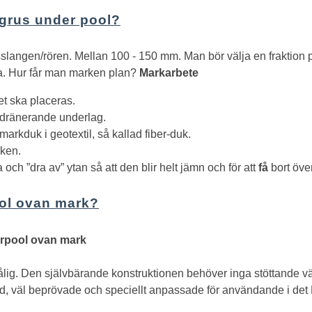
 grus under pool?
langen/rören. Mellan 100 - 150 mm. Man bör välja en fraktion p
a.
Hur får man marken plan?
Markarbete
t ska placeras.
h dränerande underlag.
kduk i geotextil, så kallad fiber-duk.
uken.
och ”dra av” ytan så att den blir helt jämn och för att
få
bort öve
ol ovan mark?
erpool ovan mark
lig. Den självbärande konstruktionen behöver inga stöttande vägg
and, väl beprövade och speciellt anpassade för användande i det 