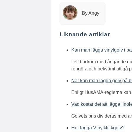
By Angy
Liknande artiklar
Kan man lägga vinylgolv i b
I ett badrum med ångande dusch
rengöra och bekvämt att gå på
När kan man lägga golv på b
Enligt HusAMA-reglerna kan g
Vad kostar det att lägga lin
Golvets pris divideras med an
Hur lägga Vinylklickgolv?