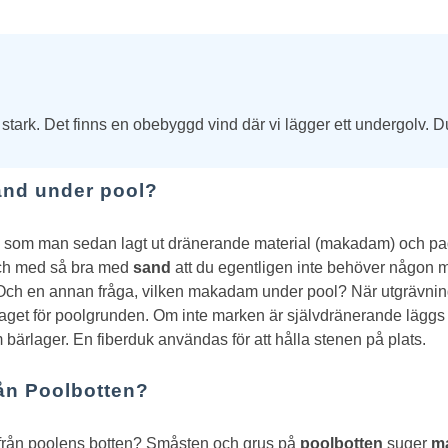
 stark. Det finns en obebyggd vind där vi lägger ett undergolv. 
and under pool?
 som man sedan lagt ut dränerande material (makadam) och padda
 och med så bra med
sand
att du egentligen inte behöver någon m
ch en annan fråga, vilken makadam under pool?
När utgrävning
aget för poolgrunden. Om inte marken är självdränerande lägg
bärlager. En fiberduk användas för att hålla stenen på plats.
ån Poolbotten?
från poolens botten? Småsten och grus på
poolbotten
suger
m