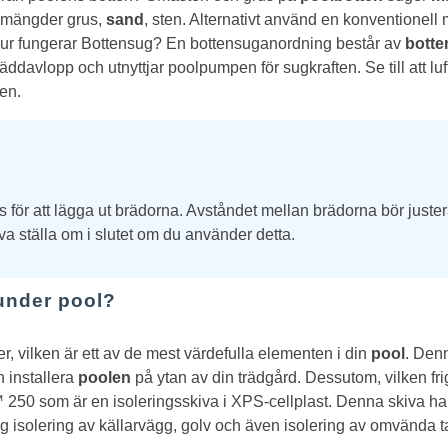
 mängder grus,
sand
, sten. Alternativt använd en konventione
r fungerar Bottensug?
En bottensuganordning består av
bott
ddavlopp och utnyttjar poolpumpen för sugkraften. Se till att luf
en.
 för att lägga ut brädorna. Avståndet mellan brädorna bör juster
va ställa om i slutet om du använder detta.
under pool?
, vilken är ett av de mest värdefulla elementen i din
pool
. Denn
n installera
poolen
på ytan av din trädgård.
Dessutom, vilken fri
 som är en isoleringsskiva i XPS-cellplast. Denna skiva ha
ig isolering av källarvägg, golv och även isolering av omvända 