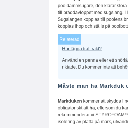
pooldammsugare, den klarar stora
till bräddavloppet med sugslang.
Hu
Sugslangen kopplas till poolens brä
kopplas ihop och ställs på poolbott
Relaterad
Hur lägga trall rakt?
Använd en penna eller ett snörlås
riktade. Du kommer inte att behö
Måste man ha Markduk 
Markduken
kommer att skydda liner
obligatoriskt att
ha
, eftersom du ka
rekommenderar vi STYROFOAM™ 250
isolering av platta på mark, utvänd