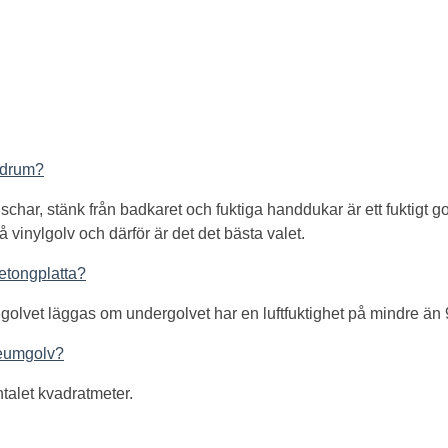
adrum?
ar, stänk från badkaret och fuktiga handdukar är ett fuktigt golv 
 vinylgolv och därför är det det bästa valet.
etongplatta?
olvet läggas om undergolvet har en luftfuktighet på mindre än 
oleumgolv?
talet kvadratmeter.