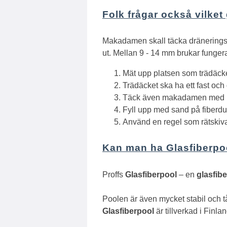
Folk frågar också vilket
Makadamen skall täcka dräneringss
ut. Mellan 9 - 14 mm brukar funger
Mät upp platsen som trädäcke
Trädäcket ska ha ett fast oc
Täck även makadamen med mar
Fyll upp med sand på fiberd
Använd en regel som rätskiva 
Kan man ha Glasfiberpo
Proffs
Glasfiberpool
– en
glasfib
Poolen är även mycket stabil och tå
Glasfiberpool
är tillverkad i Finl