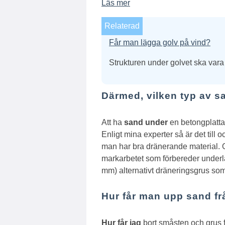
Läs mer
Relaterad
Får man lägga golv på vind?
Strukturen under golvet ska vara
Därmed, vilken typ av s
Att ha
sand under
en betongplatta
Enligt mina experter så är det till
man har bra dränerande material.
O
markarbetet som förbereder underl
mm) alternativt dräneringsgrus som 
Hur får man upp sand fr
Hur får jag
bort småsten och grus 