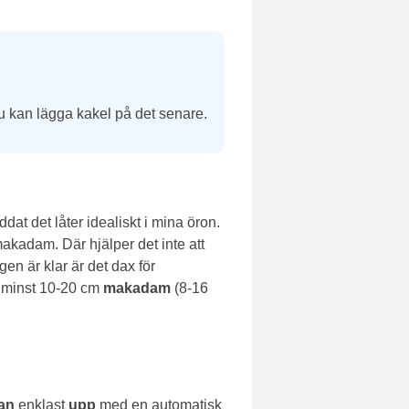
Du kan lägga kakel på det senare.
t det låter idealiskt i mina öron.
akadam. Där hjälper det inte att
en är klar är det dax för
s minst 10-20 cm
makadam
(8-16
an
enklast
upp
med en automatisk