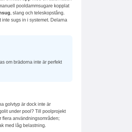
ll manuell pooldammsugare kopplat
ensug
, slang och teleskopstång.
t inte sugs in i systemet. Delarna
as om brädorna inte är perfekt
a golvtyp är dock inte är
golit under pool?
Till poolprojekt
r flera användningsområden;
tak med låg belastning.