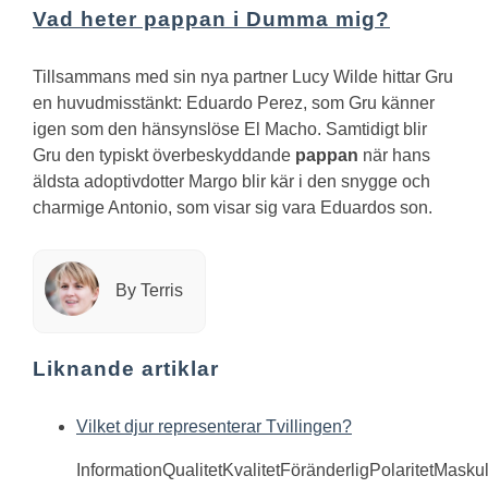
Vad heter pappan i Dumma mig?
Tillsammans med sin nya partner Lucy Wilde hittar Gru
en huvudmisstänkt: Eduardo Perez, som Gru känner
igen som den hänsynslöse El Macho. Samtidigt blir
Gru den typiskt överbeskyddande
pappan
när hans
äldsta adoptivdotter Margo blir kär i den snygge och
charmige Antonio, som visar sig vara Eduardos son.
By Terris
Liknande artiklar
Vilket djur representerar Tvillingen?
InformationQualitetKvalitetFöränderligPolaritetMasku