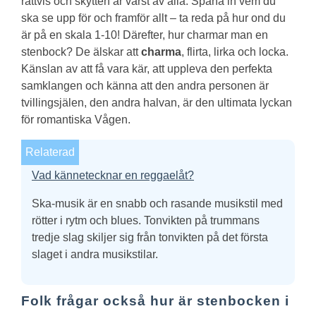
rättvis och skytten är värst av alla. Spana in vem du
ska se upp för och framför allt – ta reda på hur ond du
är på en skala 1-10!
Därefter, hur charmar man en
stenbock?
De älskar att
charma
, flirta, lirka och locka.
Känslan av att få vara kär, att uppleva den perfekta
samklangen och känna att den andra personen är
tvillingsjälen, den andra halvan, är den ultimata lyckan
för romantiska Vågen.
Relaterad
Vad kännetecknar en reggaelåt?
Ska-musik är en snabb och rasande musikstil med
rötter i rytm och blues. Tonvikten på trummans
tredje slag skiljer sig från tonvikten på det första
slaget i andra musikstilar.
Folk frågar också hur är stenbocken i