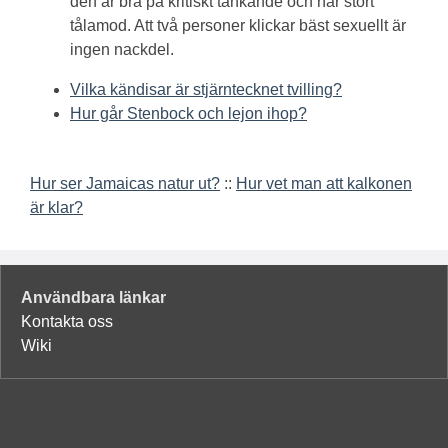
den är bra på kritiskt tänkande och har stort
tålamod. Att två personer klickar bäst sexuellt är
ingen nackdel.
Vilka kändisar är stjärntecknet tvilling?
Hur går Stenbock och lejon ihop?
Hur ser Jamaicas natur ut?
::
Hur vet man att kalkonen
är klar?
Användbara länkar
Kontakta oss
Wiki