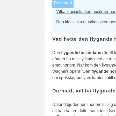
Relaterad
Vilka klassiska kompositörer har 
Den klassiska musikens kompositör
Vad hette den flygande 
Den
flygande holländaren
är ett 
gånger ha misslyckats med att rund
emot honom.
När kom den flygand
Wagners opera ”Den
flygande ho
om spökskeppet vars kapten intill 
Därmed, vill ha flygand
Daland bjuder hem honom till sig 
att han har en dotter som heter S