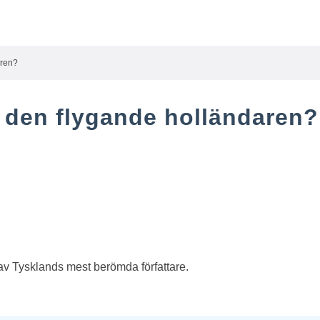
aren?
t den flygande holländaren?
av Tysklands mest berömda författare.