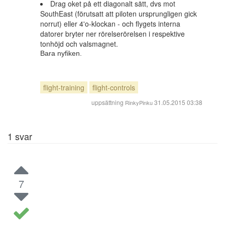
Drag oket på ett diagonalt sätt, dvs mot
SouthEast (förutsatt att piloten ursprungligen gick
norrut) eller 4'o-klockan - och flygets interna
datorer bryter ner rörelserörelsen i respektive
tonhöjd och valsmagnet.
Bara nyfiken.
flight-training
flight-controls
uppsättning
31.05.2015 03:38
RinkyPinku
1
svar
7