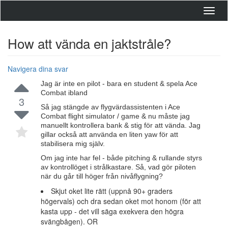
Toggl
navig
How att vända en jaktstråle?
Navigera dina svar
Jag är inte en pilot - bara en student & spela Ace
Combat ibland
3
Så jag stängde av flygvärdassistenten i Ace
Combat flight simulator / game & nu måste jag
manuellt kontrollera bank & stig för att vända. Jag
gillar också att använda en liten yaw för att
stabilisera mig själv.
Om jag inte har fel - både pitching & rullande styrs
av kontrollöget i strålkastare. Så, vad gör piloten
när du går till höger från nivåflygning?
Skjut oket lite rätt (uppnå 90+ graders
högervals) och dra sedan oket mot honom (för att
kasta upp - det vill säga exekvera den högra
svängbågen). OR