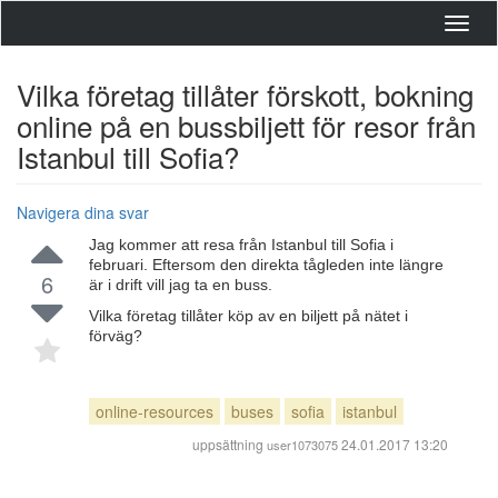
Toggl
navig
Vilka företag tillåter förskott, bokning
online på en bussbiljett för resor från
Istanbul till Sofia?
Navigera dina svar
Jag kommer att resa från Istanbul till Sofia i
februari. Eftersom den direkta tågleden inte längre
6
är i drift vill jag ta en buss.
Vilka företag tillåter köp av en biljett på nätet i
förväg?
online-resources
buses
sofia
istanbul
uppsättning
24.01.2017 13:20
user1073075