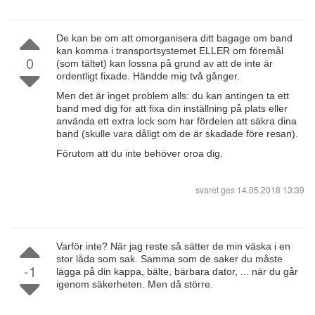
De kan be om att omorganisera ditt bagage om band
kan komma i transportsystemet ELLER om föremål
0
(som tältet) kan lossna på grund av att de inte är
ordentligt fixade. Händde mig två gånger.
Men det är inget problem alls: du kan antingen ta ett
band med dig för att fixa din inställning på plats eller
använda ett extra lock som har fördelen att säkra dina
band (skulle vara dåligt om de är skadade före resan).
Förutom att du inte behöver oroa dig.
svaret ges
14.05.2018 13:39
Varför inte? När jag reste så sätter de min väska i en
stor låda som sak. Samma som de saker du måste
-1
lägga på din kappa, bälte, bärbara dator, ... när du går
igenom säkerheten. Men då större.