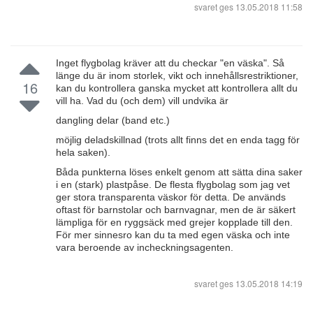
svaret ges
13.05.2018 11:58
Inget flygbolag kräver att du checkar "en väska". Så
länge du är inom storlek, vikt och innehållsrestriktioner,
16
kan du kontrollera ganska mycket att kontrollera allt du
vill ha. Vad du (och dem) vill undvika är
dangling delar (band etc.)
möjlig deladskillnad (trots allt finns det en enda tagg för
hela saken).
Båda punkterna löses enkelt genom att sätta dina saker
i en (stark) plastpåse. De flesta flygbolag som jag vet
ger stora transparenta väskor för detta. De används
oftast för barnstolar och barnvagnar, men de är säkert
lämpliga för en ryggsäck med grejer kopplade till den.
För mer sinnesro kan du ta med egen väska och inte
vara beroende av incheckningsagenten.
svaret ges
13.05.2018 14:19