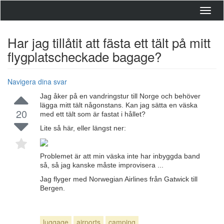
Toggl
navig
Har jag tillåtit att fästa ett tält på mitt
flygplatscheckade bagage?
Navigera dina svar
Jag åker på en vandringstur till Norge och behöver
lägga mitt tält någonstans. Kan jag sätta en väska
20
med ett tält som är fastat i hållet?
Lite så här, eller längst ner:
Problemet är att min väska inte har inbyggda band
så, så jag kanske måste improvisera ...
Jag flyger med Norwegian Airlines från Gatwick till
Bergen.
luggage
airports
camping