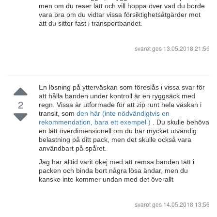
men om du reser lätt och vill hoppa över vad du borde
vara bra om du vidtar vissa försiktighetsåtgärder mot
att du sitter fast i transportbandet.
svaret ges
13.05.2018 21:56
En lösning på ytterväskan som föreslås i vissa svar för
att hålla banden under kontroll är en ryggsäck med
2
regn. Vissa är utformade för att zip runt hela väskan i
transit, som
den här (inte nödvändigtvis en
rekommendation, bara ett exempel )
. Du skulle behöva
en lätt överdimensionell om du bär mycket utvändig
belastning på ditt pack, men det skulle också vara
användbart på spåret.
Jag har alltid varit okej med att remsa banden tätt i
packen och binda bort några lösa ändar, men du
kanske inte kommer undan med det överallt
svaret ges
14.05.2018 13:56