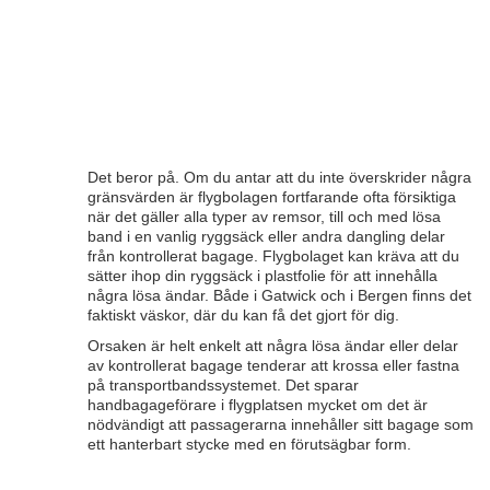
Det beror på. Om du antar att du inte överskrider några
gränsvärden är flygbolagen fortfarande ofta försiktiga
när det gäller alla typer av remsor, till och med lösa
band i en vanlig ryggsäck eller andra dangling delar
från kontrollerat bagage. Flygbolaget kan kräva att du
sätter ihop din ryggsäck i plastfolie för att innehålla
några lösa ändar. Både i Gatwick och i Bergen finns det
faktiskt väskor, där du kan få det gjort för dig.
Orsaken är helt enkelt att några lösa ändar eller delar
av kontrollerat bagage tenderar att krossa eller fastna
på transportbandssystemet. Det sparar
handbagageförare i flygplatsen mycket om det är
nödvändigt att passagerarna innehåller sitt bagage som
ett hanterbart stycke med en förutsägbar form.