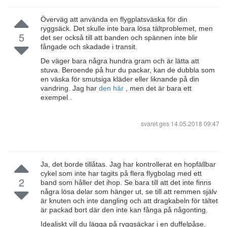
Överväg att använda en flygplatsväska för din
ryggsäck. Det skulle inte bara lösa tältproblemet, men
5
det ser också till att banden och spännen inte blir
fångade och skadade i transit.
De väger bara några hundra gram och är lätta att
stuva. Beroende på hur du packar, kan de dubbla som
en väska för smutsiga kläder eller liknande på din
vandring. Jag har
den här
, men det är bara ett
exempel .
svaret ges
14.05.2018 09:47
Ja, det borde tillåtas. Jag har kontrollerat en hopfällbar
cykel som inte har tagits på flera flygbolag med ett
2
band som håller det ihop. Se bara till att det inte finns
några lösa delar som hänger ut, se till att remmen själv
är knuten och inte dangling och att dragkabeln för tältet
är packad bort där den inte kan fånga på någonting.
Idealiskt vill du lägga på ryggsäckar i en duffelpåse,