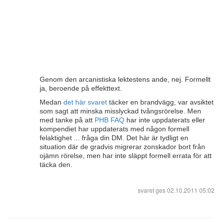
Genom den arcanistiska lektestens ande, nej. Formellt
ja, beroende på effekttext.
Medan
det här svaret
täcker en brandvägg, var avsiktet
som sagt att minska misslyckad tvångsrörelse. Men
med tanke på att
PHB FAQ
har inte uppdaterats eller
kompendiet har uppdaterats med någon formell
felaktighet ... fråga din DM. Det här är tydligt en
situation där de gradvis migrerar zonskador bort från
ojämn rörelse, men har inte släppt formell errata för att
täcka den.
svaret ges
02.10.2011 05:02