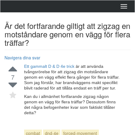
Toggl
navig
Är det fortfarande giltigt att zigzag en
motståndare genom en vägg för flera
träffar?
Navigera dina svar
Ett gammalt D & D 4e trick
är att använda
tvångsrörelse för att zigzag din motståndare
7
genom en vägg effekt flera gånger för flera träffar.
Som jag förstår, har brandväggens makt specifikt
blivit raderad för att tillåta endast en träff per tur.
Kan du i allmänhet fortfarande zigzag någon
genom en vägg för flera träffar? Dessutom finns
det några befogenheter kvar som faktiskt tillåter
detta?
combat
dnd-4e
forced-movement