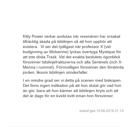
Kitty Power verkar avslutas när resenären har orsakat
tillräcklig skada på tidslinjen så att hon upphör att
existera . Vi ser det tydligast när professor X (vid
budgivning av Wolverine) lyckas övertyga Mystique för
att inte döda Trask. Vid det exakta beslutets ögonblick
försvinner tidslinjefrakturerna och alla Sentinels (och X-
Menna i rummet). Förmodligen försvinner den förstörda
jorden, liksom tidslinjen sönderfaller.
I en mindre grad ser vi detta på scenen med biskopen.
Det finns ingen indikation på att hon slutat gör vad hon
än gör, bara att hon känner att tidslinjen bryts och att
det är dags för en kvickt kvitt innan hon försvinner.
svaret ges
19.06.2016 21:13