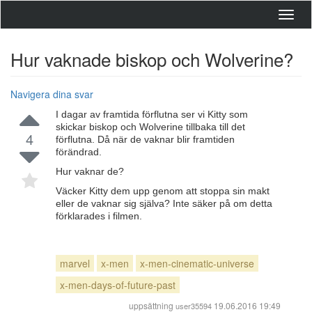
Toggl
navig
Hur vaknade biskop och Wolverine?
Navigera dina svar
I dagar av framtida förflutna ser vi Kitty som
skickar biskop och Wolverine tillbaka till det
4
förflutna. Då när de vaknar blir framtiden
förändrad.
Hur vaknar de?
Väcker Kitty dem upp genom att stoppa sin makt
eller de vaknar sig själva? Inte säker på om detta
förklarades i filmen.
marvel
x-men
x-men-cinematic-universe
x-men-days-of-future-past
uppsättning
19.06.2016 19:49
user35594