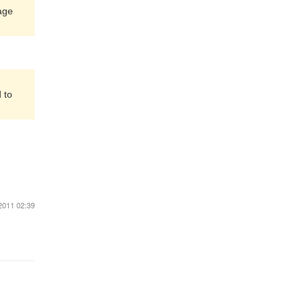
age
 to
2011 02:39