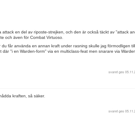
 attack en del av riposte-strejken, och den är också täckt av "attack a
ante och även för Combat Virtuoso.
du får använda en annan kraft under rasning skulle jag förmodligen til
t där "i en Warden-form" via en multiclass-feat men snarare via Warde
svaret ges
05.11.
nådda kraften, så säker.
svaret ges
05.11.