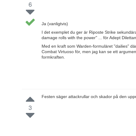
6
Ja (vanligtvis)
I det exemplet du ger är Riposte Strike sekundära
damage rolls with the power" ... för Adept Dilett
Med en kraft som Warden-formuläret "dailies" där 
Combat Virtuoso för, men jag kan se ett argumen
formkraften.
Festen säger attackrullar och skador på den upp
3