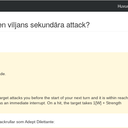
Huvu
en viljans sekundära attack?
ade.
arget attacks you before the start of your next turn and it is within reac
s an immediate interrupt. On a hit, the target takes 1[W] + Strength
ckrullar som Adept Dilettante: