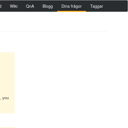
d
Wiki
QnA
Blogg
Dina frågor
Taggar
h, you