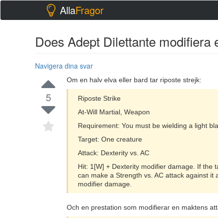
Alla
Fragor
Does Adept Dilettante modifiera 
Navigera dina svar
Om en halv elva eller bard tar riposte strejk:
5
Riposte Strike
At-Will Martial, Weapon
Requirement: You must be wielding a light bl
Target: One creature
Attack: Dexterity vs. AC
Hit: 1[W] + Dexterity modifier damage. If the t
can make a Strength vs. AC attack against it a
modifier damage.
Och en prestation som modifierar en maktens atta