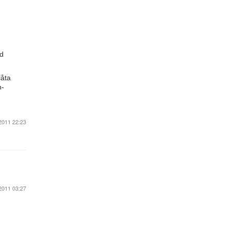
nd
låta
n-
2011 22:23
2011 03:27