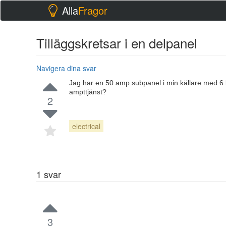
Alla
Fragor
Tilläggskretsar i en delpanel
Navigera dina svar
Jag har en 50 amp subpanel i min källare med 6 kr
ampttjänst?
2
electrical
1
svar
3