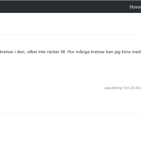
Huvu
etsar i den, vilket inte räcker till. Hur många kretsar kan jag köra me
uppsättning
Tom
23.08.