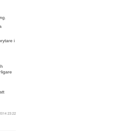
ång.
a
rytare i
ch
rligare
att
2014 23:22