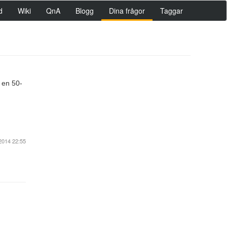
d
Wiki
QnA
Blogg
Dina frågor
Taggar
d en 50-
2014 22:55