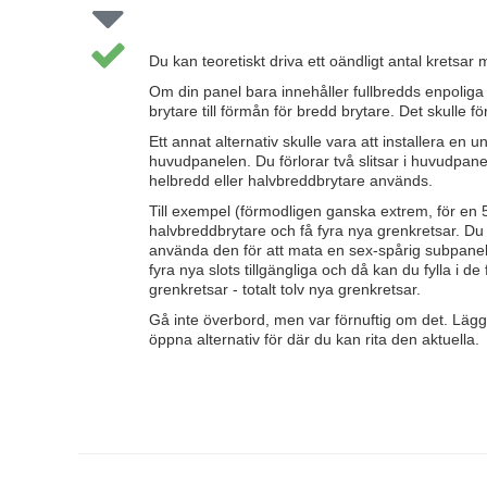
Du kan teoretiskt driva ett oändligt antal kretsar
Om din panel bara innehåller fullbredds enpoliga e
brytare till förmån för bredd brytare. Det skulle förd
Ett annat alternativ skulle vara att installera en
huvudpanelen. Du förlorar två slitsar i huvudpan
helbredd eller halvbreddbrytare används.
Till exempel (förmodligen ganska extrem, för en 5
halvbreddbrytare och få fyra nya grenkretsar. Du
använda den för att mata en sex-spårig subpanel. D
fyra nya slots tillgängliga och då kan du fylla i de
grenkretsar - totalt tolv nya grenkretsar.
Gå inte överbord, men var förnuftig om det. Lägga 
öppna alternativ för där du kan rita den aktuella.