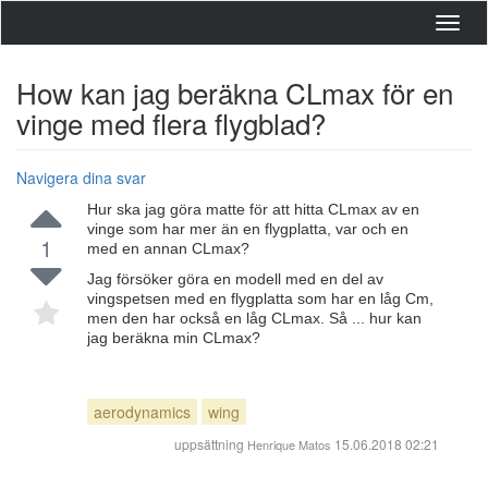
Toggl
navig
How kan jag beräkna CLmax för en
vinge med flera flygblad?
Navigera dina svar
Hur ska jag göra matte för att hitta CLmax av en
vinge som har mer än en flygplatta, var och en
1
med en annan CLmax?
Jag försöker göra en modell med en del av
vingspetsen med en flygplatta som har en låg Cm,
men den har också en låg CLmax. Så ... hur kan
jag beräkna min CLmax?
aerodynamics
wing
uppsättning
15.06.2018 02:21
Henrique Matos