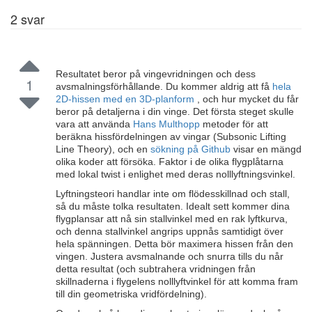
2
svar
Resultatet beror på vingevridningen och dess
1
avsmalningsförhållande. Du kommer aldrig att få
hela
2D-hissen med en 3D-planform
, och hur mycket du får
beror på detaljerna i din vinge. Det första steget skulle
vara att använda
Hans Multhopp
metoder för att
beräkna hissfördelningen av vingar (Subsonic Lifting
Line Theory), och en
sökning på Github
visar en mängd
olika koder att försöka. Faktor i de olika flygplåtarna
med lokal twist i enlighet med deras nolllyftningsvinkel.
Lyftningsteori handlar inte om flödesskillnad och stall,
så du måste tolka resultaten. Idealt sett kommer dina
flygplansar att nå sin stallvinkel med en rak lyftkurva,
och denna stallvinkel angrips uppnås samtidigt över
hela spänningen. Detta bör maximera hissen från den
vingen. Justera avsmalnande och snurra tills du når
detta resultat (och subtrahera vridningen från
skillnaderna i flygelens nolllyftvinkel för att komma fram
till din geometriska vridfördelning).