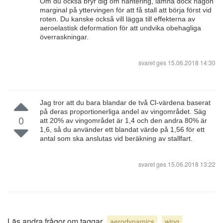
Om du också bryr dig om hantering, lämna dock någon
marginal på yttervingen för att få stall att börja först vid
roten. Du kanske också vill lägga till effekterna av
aeroelastisk deformation för att undvika obehagliga
överraskningar.
svaret ges
15.06.2018 14:30
Jag tror att du bara blandar de två Cl-värdena baserat
på deras proportionerliga andel av vingområdet. Säg
0
att 20% av vingområdet är 1,4 och den andra 80% är
1,6, så du använder ett blandat värde på 1,56 för ett
antal som ska anslutas vid beräkning av stallfart.
svaret ges
15.06.2018 13:22
Läs andra frågor om taggar
aerodynamics
wing