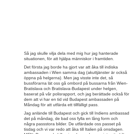
Så jag skulle vilja dela med mig hur jag hanterade
situationen, för att hjälpa människor i framtiden.
Det första jag borde ha gjort var att åka till indiska
ambassaden i Wien samma dag (akuttjänster är också
öppna på helgerna). Men jag visste inte det, så
bussförarna lät oss gå ombord på bussarna från Wien-
Bratislava och Bratislava-Budapest under helgen,
baserat på vår polisrapport, och jag berättade också för
dem att vi har en tid vid Budapest ambassaden på
Måndag för att utfärda ett tillfälligt pass.
Jag anlände till Budapest och gick till Indiens ambassad
det på måndag, de bad oss fylla en lång form och
några passstora bilder. De utfärdade oss passet på
tisdag och vi var redo att åka till Italien på onsdagen.