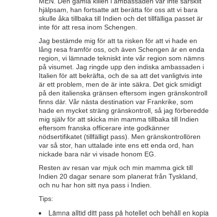
MEN. Den gamla killen i ambassaden var inte särskilt
hjälpsam, han fortsatte att berätta för oss att vi bara
skulle åka tillbaka till Indien och det tillfälliga passet är
inte för att resa inom Schengen.
Jag bestämde mig för att ta risken för att vi hade en
lång resa framför oss, och även Schengen är en enda
region, vi lämnade tekniskt inte vår region som nämns
på visumet. Jag ringde upp den indiska ambassaden i
Italien för att bekräfta, och de sa att det vanligtvis inte
är ett problem, men de är inte säkra. Det gick smidigt
på den italienska gränsen eftersom ingen gränskontroll
finns där. Vår nästa destination var Frankrike, som
hade en mycket sträng gränskontroll, så jag förberedde
mig själv för att skicka min mamma tillbaka till Indien
eftersom franska officerare inte godkänner
nödsertifikatet (tillfälligt pass). Men gränskontrollören
var så stor, han uttalade inte ens ett enda ord, han
nickade bara när vi visade honom EG.
Resten av resan var mjuk och min mamma gick till
Indien 20 dagar senare som planerat från Tyskland,
och nu har hon sitt nya pass i Indien.
Tips:
Lämna alltid ditt pass på hotellet och behåll en kopia