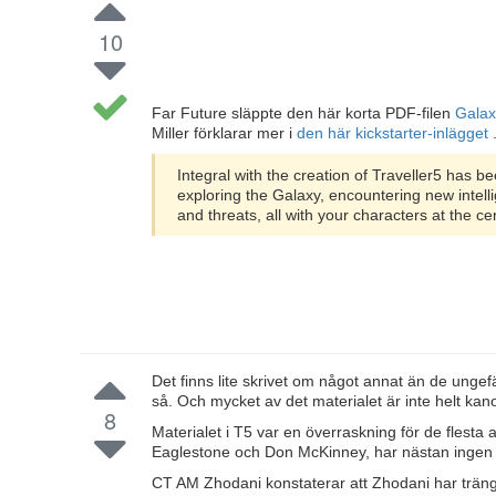
10
Far Future släppte den här korta PDF-filen
Gala
Miller förklarar mer i
den här kickstarter-inlägget
Integral with the creation of Traveller5 has 
exploring the Galaxy, encountering new intell
and threats, all with your characters at the ce
Det finns lite skrivet om något annat än de unge
så. Och mycket av det materialet är inte helt kano
8
Materialet i T5 var en överraskning för de flesta 
Eaglestone och Don McKinney, har nästan ingen 
CT AM Zhodani konstaterar att Zhodani har trängt