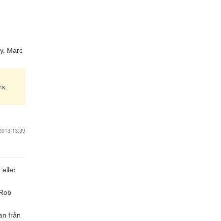
y. Marc
rs,
2013 13:39
 eller
 Rob
an från