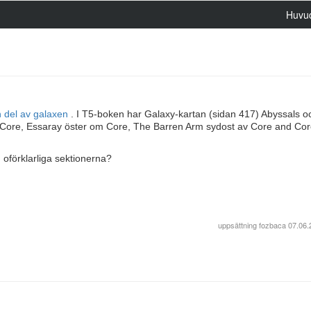
Huvu
en del av galaxen
. I T5-boken har Galaxy-kartan (sidan 417) Abyssals o
f Core, Essaray öster om Core, The Barren Arm sydost av Core and Co
 oförklarliga sektionerna?
uppsättning
fozbaca
07.06.