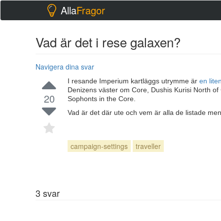
Alla
Fragor
Vad är det i rese galaxen?
Navigera dina svar
I resande Imperium kartläggs utrymme är
en lit
Denizens väster om Core, Dushis Kurisi North o
20
Sophonts in the Core.
Vad är det där ute och vem är alla de listade men
campaign-settings
traveller
3
svar