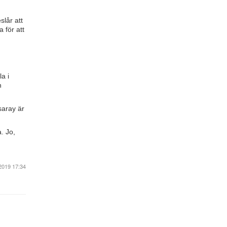
slår att
 för att
a i
h
saray är
. Jo,
2019 17:34