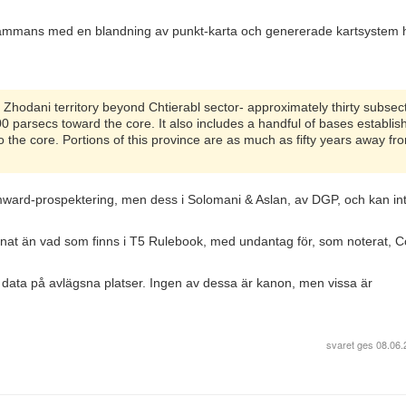
sammans med en blandning av punkt-karta och genererade kartsystem 
 Zhodani territory beyond Chtierabl sector- approximately thirty subsec
0 parsecs toward the core. It also includes a handful of bases establis
o the core. Portions of this province are as much as fifty years away fr
ard-prospektering, men dess i Solomani & Aslan, av DGP, och kan in
annat än vad som finns i T5 Rulebook, med undantag för, som noterat, C
ss data på avlägsna platser. Ingen av dessa är kanon, men vissa är
svaret ges
08.06.