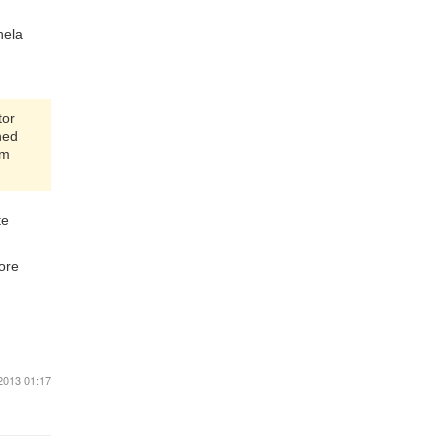
hela
tor
hed
om
te
ore
2013 01:17