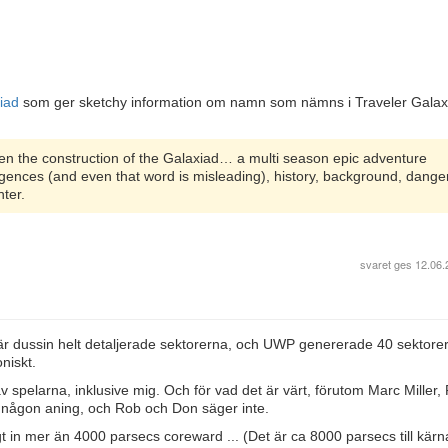
xiad
som ger sketchy information om namn som nämns i Traveler Galax
.
been the construction of the Galaxiad… a multi season epic adventure
igences (and even that word is misleading), history, background, dange
nter.
svaret ges
12.06.
fär dussin helt detaljerade sektorerna, och UWP genererade 40 sektorer
niskt.
av spelarna, inklusive mig. Och för vad det är värt, förutom Marc Miller,
någon aning, och Rob och Don säger inte.
 in mer än 4000 parsecs coreward ... (Det är ca 8000 parsecs till kärn