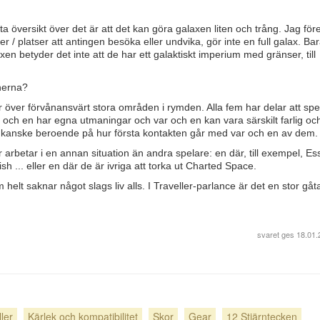
a översikt över det är att det kan göra galaxen liten och trång. Jag före
/ platser att antingen besöka eller undvika, gör inte en full galax. Bara
en betyder det inte att de har ett galaktiskt imperium med gränser, till
onerna?
ver förvånansvärt stora områden i rymden. Alla fem har delar att spel
r och en har egna utmaningar och var och en kan vara särskilt farlig oc
 kanske beroende på hur första kontakten går med var och en av dem.
 arbetar i en annan situation än andra spelare: en där, till exempel, Es
h ... eller en där de är ivriga att torka ut Charted Space.
lt saknar något slags liv alls. I Traveller-parlance är det en stor gåta
svaret ges
18.01.
ller
Kärlek och kompatibilitet
Skor
Gear
12 Stjärntecken