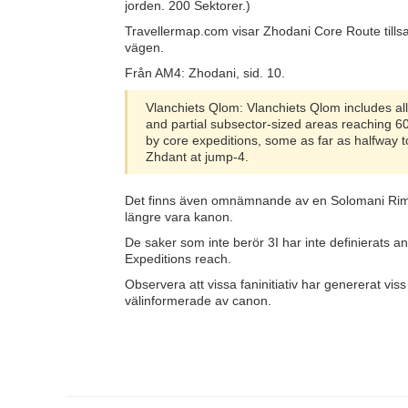
jorden. 200 Sektorer.)
Travellermap.com visar Zhodani Core Route till
vägen.
Från AM4: Zhodani, sid. 10.
Vlanchiets Qlom: Vlanchiets Qlom includes all
and partial subsector-sized areas reaching 60
by core expeditions, some as far as halfway t
Zhdant at jump-4.
Det finns även omnämnande av en Solomani Rimw
längre vara kanon.
De saker som inte berör 3I har inte definierats 
Expeditions reach.
Observera att vissa faninitiativ har genererat vi
välinformerade av canon.