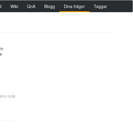
d
Wiki
QnA
Blogg
Dina frågor
Taggar
ch
re
2013 12:29