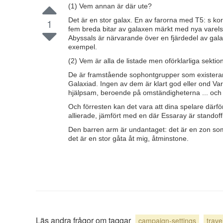
(1) Vem annan är där ute?
Det är en stor galax. En av farorna med T5: s kort
1
fem breda bitar av galaxen märkt med nya varelser 
Abyssals är närvarande över en fjärdedel av galax
exempel.
(2) Vem är alla de listade men oförklarliga sekti
De är framstående sophontgrupper som existerar ö
Galaxiad. Ingen av dem är klart god eller ond Va
hjälpsam, beroende på omständigheterna ... och
Och förresten kan det vara att dina spelare därför
allierade, jämfört med en där Essaray är standoffis
Den barren arm är undantaget: det är en zon som he
det är en stor gåta åt mig, åtminstone.
Läs andra frågor om taggar
campaign-settings
trave