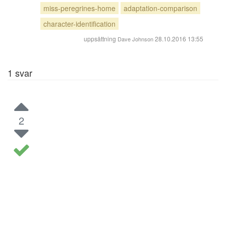
miss-peregrines-home
adaptation-comparison
character-identification
uppsättning
28.10.2016 13:55
Dave Johnson
1
svar
2