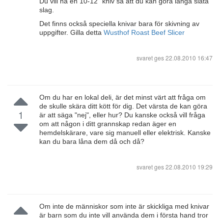
Du vill ha en 10-12 "kniv så att du kan göra långa släta
slag.
Det finns också speciella knivar bara för skivning av
uppgifter. Gilla detta
Wusthof Roast Beef Slicer
svaret ges
22.08.2010 16:47
Om du har en lokal deli, är det minst värt att fråga om
de skulle skära ditt kött för dig. Det värsta de kan göra
1
är att säga "nej", eller hur? Du kanske också vill fråga
om att någon i ditt grannskap redan äger en
hemdelskärare, vare sig manuell eller elektrisk. Kanske
kan du bara låna dem då och då?
svaret ges
22.08.2010 19:29
Om inte de människor som inte är skickliga med knivar
är barn som du inte vill använda dem i första hand tror