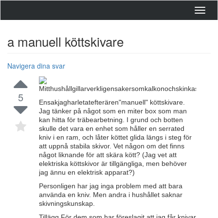
Toggl
navig
a manuell köttskivare
Navigera dina svar
Mitthushållgillarverkligensakersomkalkonochskinkasmörgås
5
Ensakjagharletatefterären"manuell" köttskivare.
Jag tänker på något som en miter box som man
kan hitta för träbearbetning. I grund och botten
skulle det vara en enhet som håller en serrated
kniv i en ram, och låter köttet glida längs i steg för
att uppnå stabila skivor. Vet någon om det finns
något liknande för att skära kött? (Jag vet att
elektriska köttskivor är tillgängliga, men behöver
jag ännu en elektrisk apparat?)
Personligen har jag inga problem med att bara
använda en kniv. Men andra i hushållet saknar
skivningskunskap.
Tillägg För dem som har föreslagit att jag får knivar