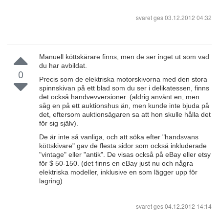
svaret ges
03.12.2012 04:32
Manuell köttskärare finns, men de ser inget ut som vad
du har avbildat.
0
Precis som de elektriska motorskivorna med den stora
spinnskivan på ett blad som du ser i delikatessen, finns
det också handvevversioner. (aldrig använt en, men
såg en på ett auktionshus än, men kunde inte bjuda på
det, eftersom auktionsägaren sa att hon skulle hålla det
för sig själv).
De är inte så vanliga, och att söka efter "handsvans
köttskivare" gav de flesta sidor som också inkluderade
"vintage" eller "antik". De visas också på eBay eller etsy
för $ 50-150. (det finns en eBay just nu och några
elektriska modeller, inklusive en som lägger upp för
lagring)
svaret ges
04.12.2012 14:14