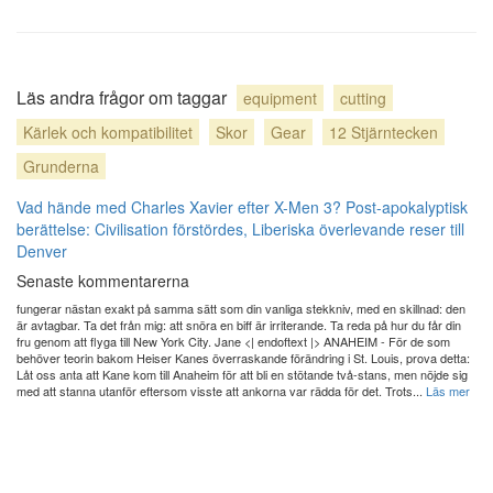
Läs andra frågor om taggar
equipment
cutting
Kärlek och kompatibilitet
Skor
Gear
12 Stjärntecken
Grunderna
Vad hände med Charles Xavier efter X-Men 3?
Post-apokalyptisk
berättelse: Civilisation förstördes, Liberiska överlevande reser till
Denver
Senaste kommentarerna
fungerar nästan exakt på samma sätt som din vanliga stekkniv, med en skillnad: den
är avtagbar. Ta det från mig: att snöra en biff är irriterande. Ta reda på hur du får din
fru genom att flyga till New York City. Jane <| endoftext |> ANAHEIM - För de som
behöver teorin bakom Heiser Kanes överraskande förändring i St. Louis, prova detta:
Låt oss anta att Kane kom till Anaheim för att bli en stötande två-stans, men nöjde sig
med att stanna utanför eftersom visste att ankorna var rädda för det. Trots...
Läs mer