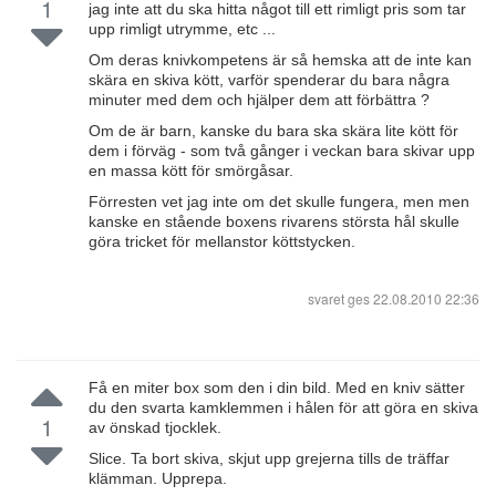
1
jag inte att du ska hitta något till ett rimligt pris som tar
upp rimligt utrymme, etc ...
Om deras knivkompetens är så hemska att de inte kan
skära en skiva kött, varför spenderar du bara några
minuter med dem och hjälper dem att förbättra ?
Om de är barn, kanske du bara ska skära lite kött för
dem i förväg - som två gånger i veckan bara skivar upp
en massa kött för smörgåsar.
Förresten vet jag inte om det skulle fungera, men men
kanske en stående boxens rivarens största hål skulle
göra tricket för mellanstor köttstycken.
svaret ges
22.08.2010 22:36
Få en miter box som den i din bild. Med en kniv sätter
du den svarta kamklemmen i hålen för att göra en skiva
1
av önskad tjocklek.
Slice. Ta bort skiva, skjut upp grejerna tills de träffar
klämman. Upprepa.