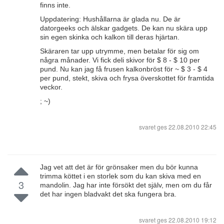
finns inte.
Uppdatering: Hushållarna är glada nu. De är
datorgeeks och älskar gadgets. De kan nu skära upp
sin egen skinka och kalkon till deras hjärtan.
Skäraren tar upp utrymme, men betalar för sig om
några månader. Vi fick deli skivor för $ 8 - $ 10 per
pund. Nu kan jag få frusen kalkonbröst för ~ $ 3 - $ 4
per pund, stekt, skiva och frysa överskottet för framtida
veckor.
; ~)
svaret ges
22.08.2010 22:45
Jag vet att det är för grönsaker men du bör kunna
trimma köttet i en storlek som du kan skiva med en
3
mandolin. Jag har inte försökt det själv, men om du får
det har ingen bladvakt det ska fungera bra.
svaret ges
22.08.2010 19:12