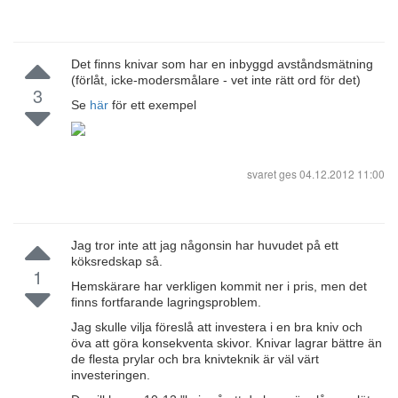
Det finns knivar som har en inbyggd avståndsmätning
(förlåt, icke-modersmålare - vet inte rätt ord för det)
3
Se
här
för ett exempel
svaret ges
04.12.2012 11:00
Jag tror inte att jag någonsin har huvudet på ett
köksredskap så.
1
Hemskärare har verkligen kommit ner i pris, men det
finns fortfarande lagringsproblem.
Jag skulle vilja föreslå att investera i en bra kniv och
öva att göra konsekventa skivor. Knivar lagrar bättre än
de flesta prylar och bra knivteknik är väl värt
investeringen.