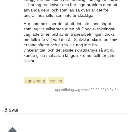
... har jag bra knivar och har inga problem med att
använda dem. och som jag sa ovan är det för
andra i hushållet som inte är skickliga.
Hur som helst ser det ut att det inte finns något
som jag visualiserade även på Google-sökningar.
Jag lade till en bild av en träbearbetningsmitboks
om folk inte vet vad det är. Självklart skulle en kniv
ersätta sågen och du skulle nog inte ha
vinkelsnittet. och det skulle skräddarsys så att du
kunde glida matvaran längs inkrementellt för jämn
skivor.
equipment
cutting
uppsättning
22.08.2010 04:31
wdypdx22
8
svar