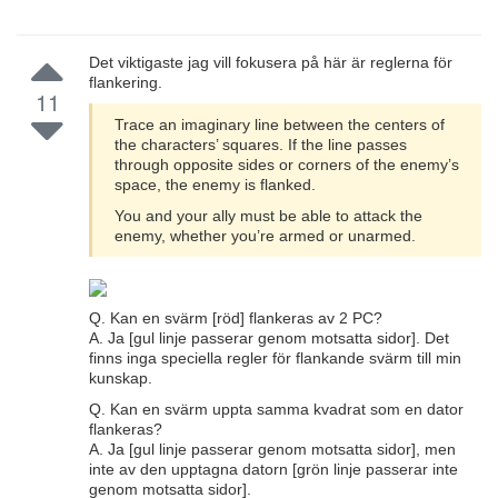
Det viktigaste jag vill fokusera på här är reglerna för
flankering.
11
Trace an imaginary line between the centers of
the characters’ squares. If the line passes
through opposite sides or corners of the enemy’s
space, the enemy is flanked.
You and your ally must be able to attack the
enemy, whether you’re armed or unarmed.
Q. Kan en svärm [röd] flankeras av 2 PC?
A. Ja [gul linje passerar genom motsatta sidor]. Det
finns inga speciella regler för flankande svärm till min
kunskap.
Q. Kan en svärm uppta samma kvadrat som en dator
flankeras?
A. Ja [gul linje passerar genom motsatta sidor], men
inte av den upptagna datorn [grön linje passerar inte
genom motsatta sidor].