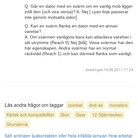
Q. Går en dator med en svärm om en vanlig mob ligger
intill den (och vice versa)? A. Nej [ cyan linje passerar
inte genom motsatta sidor].
Q. Kan en svärm flanka en dator med en annan
varelse?
A. Om svärmen vanligtvis bara kan attackera varelser i
sitt utrymme (Reach 0) Nej [blå]. Vissa svärmar har den
här egenskapen. Andra svärmar har en normal
räckvidd (Reach 1) och kan därmed flanka som vanligt.
svaret ges
14.06.2011 17:24
Läs andra frågor om taggar
combat
dnd-4e
monsters
Kärlek och kompatibilitet
Skor
Gear
12 Stjärntecken
Grunderna
Sätt antingen ljuskontakten eller hela infällda lampan
How arbetar