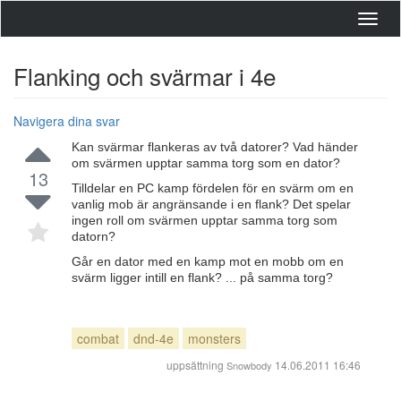
Toggl
navig
Flanking och svärmar i 4e
Navigera dina svar
Kan svärmar flankeras av två datorer? Vad händer
om svärmen upptar samma torg som en dator?
13
Tilldelar en PC kamp fördelen för en svärm om en
vanlig mob är angränsande i en flank? Det spelar
ingen roll om svärmen upptar samma torg som
datorn?
Går en dator med en kamp mot en mobb om en
svärm ligger intill en flank? ... på samma torg?
combat
dnd-4e
monsters
uppsättning
14.06.2011 16:46
Snowbody