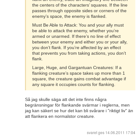
the centers of the characters’ squares. If the line
passes through opposite sides or corners of the
enemy’s space, the enemy is flanked.
Must Be Able to Attack: You and your ally must
be able to attack the enemy, whether you’re
armed or unarmed. If there’s no line of effect
between your enemy and either you or your ally,
you don’t flank. If you’re affected by an effect
that prevents you from taking actions, you don’t
flank.
Large, Huge, and Gargantuan Creatures: If a
flanking creature’s space takes up more than 1
square, the creature gains combat advantage if
any square it occupies counts for flanking.
Så jag skulle säga att det inte finns några
begränsningar för flankande svärmar i reglerna, men
jag kan säkert se hur det kan bli svårare i "riktigt liv" än
att flankera en normalstor creature.
svaret ges
14.06.2011 17:04