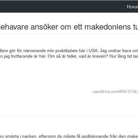
Huvu
ehavare ansöker om ett makedoniens tu
llare gör för närvarande min praktikplats här i USA. Jag undrar bara om
ag fortfarande är här. Om så är fallet, vad är kraven? Hur lång tid tar
uppsättning
user68533
27.09.
är en smärta i nacken, eftersom du måste få godkännande från den mak