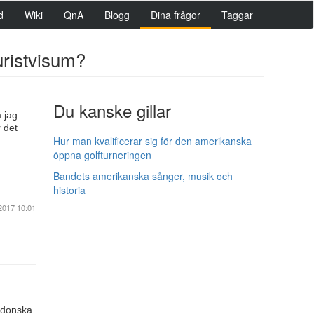
d
Wiki
QnA
Blogg
Dina frågor
Taggar
ristvisum?
Du kanske gillar
 jag
 det
Hur man kvalificerar sig för den amerikanska
öppna golfturneringen
Bandets amerikanska sånger, musik och
historia
2017 10:01
edonska