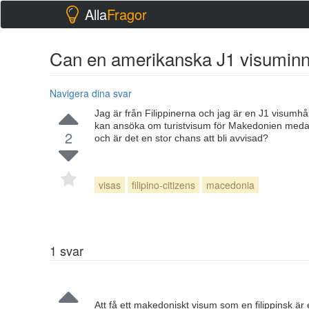
Alla
Fragor
Can en amerikanska J1 visuminn
Navigera dina svar
Jag är från Filippinerna och jag är en J1 visumhå
kan ansöka om turistvisum för Makedonien medan j
2
och är det en stor chans att bli avvisad?
visas
filipino-citizens
macedonia
1
svar
Att få ett makedoniskt visum som en filippinsk 