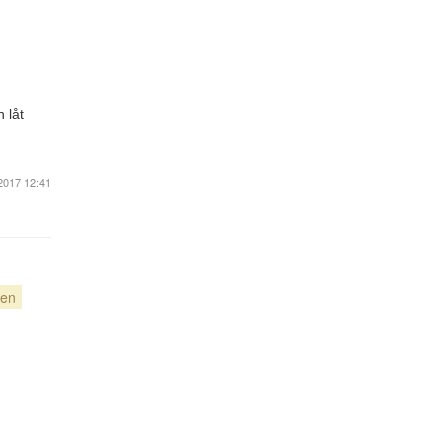
 låt
2017 12:41
ken