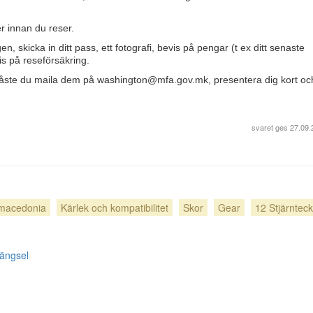
r innan du reser.
, skicka in ditt pass, ett fotografi, bevis på pengar (t ex ditt senaste
is på reseförsäkring.
åste du maila dem på
washington@mfa.gov.mk
, presentera dig kort och
svaret ges
27.09.
macedonia
Kärlek och kompatibilitet
Skor
Gear
12 Stjärntec
hängsel