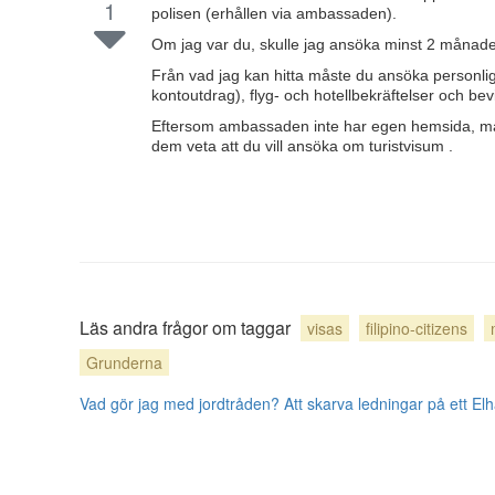
1
polisen (erhållen via ambassaden).
Om jag var du, skulle jag ansöka minst 2 månade
Från vad jag kan hitta måste du ansöka personligen
kontoutdrag), flyg- och hotellbekräftelser och bev
Eftersom ambassaden inte har egen hemsida, m
dem veta att du vill ansöka om turistvisum .
Läs andra frågor om taggar
visas
filipino-citizens
Grunderna
Vad gör jag med jordtråden?
Att skarva ledningar på ett El