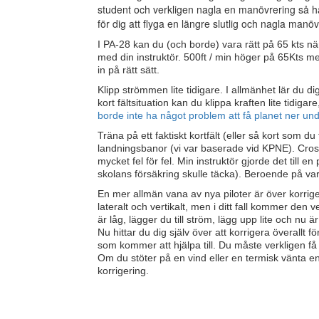
student och verkligen nagla en manövrering så h
för dig att flyga en längre slutlig och nagla manö
I PA-28 kan du (och borde) vara rätt på 65 kts n
med din instruktör. 500ft / min höger på 65Kts med
in på rätt sätt.
Klipp strömmen lite tidigare. I allmänhet lär du di
kort fältsituation kan du klippa kraften lite tidiga
borde inte ha något problem att få planet ner un
Träna på ett faktiskt kortfält (eller så kort som du
landningsbanor (vi var baserade vid KPNE). Cros
mycket fel för fel. Min instruktör gjorde det till en
skolans försäkring skulle täcka). Beroende på var
En mer allmän vana av nya piloter är över korrigeri
lateralt och vertikalt, men i ditt fall kommer de
är låg, lägger du till ström, lägg upp lite och nu ä
Nu hittar du dig själv över att korrigera överallt f
som kommer att hjälpa till. Du måste verkligen få
Om du stöter på en vind eller en termisk vänta 
korrigering.