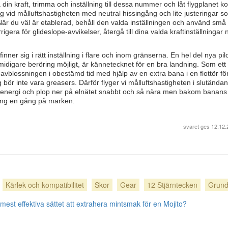
å din kraft, trimma och inställning till dessa nummer och låt flygplanet
ig vid målluftshastigheten med neutral hissingång och lite justeringar s
. När du väl är etablerad, behåll den valda inställningen och använd små
rigera för glideslope-avvikelser, återgå till dina valda kraftinställningar 
ner sig i rätt inställning i flare och inom gränserna. En hel del nya pil
midigare beröring möjligt, är kännetecknet för en bra landning. Som ett 
 avblossningen i obestämd tid med hjälp av en extra bana i en flottör för
 bör inte vara greasers. Därför flyger vi målluftshastigheten i slutändan
av energi och plop ner på elnätet snabbt och så nära men bakom banans 
ning en gång på marken.
svaret ges
12.12.
Kärlek och kompatibilitet
Skor
Gear
12 Stjärntecken
Grund
t mest effektiva sättet att extrahera mintsmak för en Mojito?