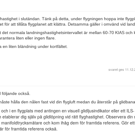
flyghastighet i slutändan. Tänk på detta, under flygningen hoppa inte flygp
t för att tillåta flygplanet att klättra. Detsamma gäller i omvänd vid lan
 det normala landningshastighetsintervallet är mellan 60-70 KIAS och ko
ntera liten eller ingen flare.
åta en liten bländning under kortfältet.
svaret ges
11.12.
 följande också.
måste hålla den nålen fast vid din flygluft medan du återstår på glidban
och i en flygplats med antingen en visuell glidljusindikator eller ett ILS-
ch etablerar dig själv på glidlöpning vid rätt flyghastighet. Observera din
ler manifoldtrycksmätare och kom ihåg dem för framtida referens. Gör ett
är för framtida referens också.