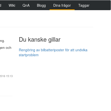
d
Wiki
QnA
Blogg
Dina frågor
Taggar
Du kanske gillar
ing.
ngen och
Rengöring av bilbatteriposter för att undvika
startproblem
2016 15:13