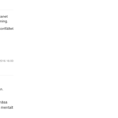
lanet
dning.
rtfältet
2016 16:00
an.
 näsa
 mentalt