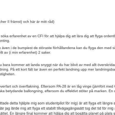
her II främst) och här är mitt råd)
söka erfarenhet av en CFI för att hjälpa dig att lära dig att flyga ordentl
onting.
 även i de bumpiest de störaste förhållandena kan du flyga den med si
t av (i min erfarenhet) 2 saker.
u bara kommer att landa snyggt när du har blivit av med allt överskrida
andning. På ett kort fält tar även en perfekt landning upp mer landnings
stigheten.
v överfart och överflakning. Eftersom PA-28 är en låg vinge (jämfört me
rsaka betydande ballongning, eftersom du effektivt stöter på marken. En 
tade detta hjälpte mig som studentpilot för mig) är att flyga ett längre sl
ag lärde mig att flyga ett stabilt tillvägagångssätt tog det tid för mig a
ättet. En längre final kommer att hjälpa dig att bosätta planet på plats