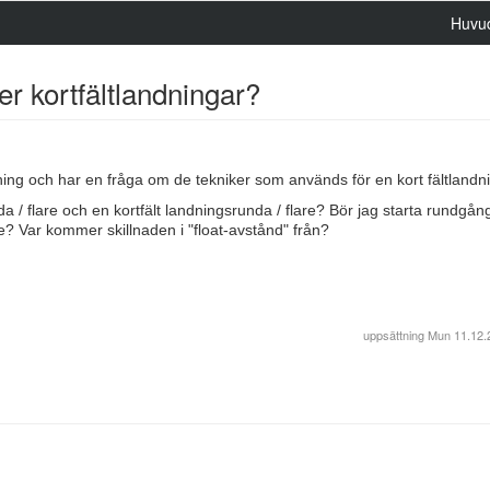
Huvu
er kortfältlandningar?
ning och har en fråga om de tekniker som används för en kort fältlandn
 / flare och en kortfält landningsrunda / flare? Bör jag starta rundgå
de? Var kommer skillnaden i "float-avstånd" från?
uppsättning
Mun
11.12.