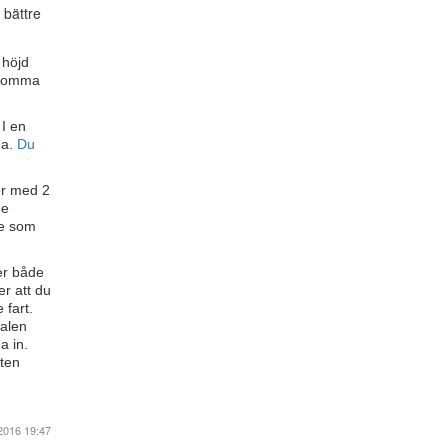
 bättre
 höjd
t komma
 I en
na.
Du
ser med 2
de
ste som
der både
er att du
 fart.
nalen
a in.
iten
2016 19:47