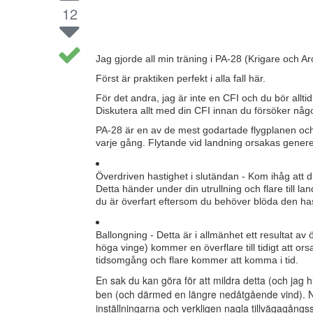
12
Jag gjorde all min träning i PA-28 (Krigare och Arc
Först är praktiken perfekt i alla fall här.
För det andra, jag är inte en CFI och du bör alltid 
Diskutera allt med din CFI innan du försöker någ
PA-28 är en av de mest godartade flygplanen och
varje gång. Flytande vid landning orsakas generell
Överdriven hastighet i slutändan - Kom ihåg att d
Detta händer under din utrullning och flare till l
du är överfart eftersom du behöver blöda den ha
Ballongning - Detta är i allmänhet ett resultat a
höga vinge) kommer en överflare till tidigt att o
tidsomgång och flare kommer att komma i tid.
En sak du kan göra för att mildra detta (och jag hit
ben (och därmed en längre nedåtgående vind). När j
inställningarna och verkligen nagla tillvägagångss