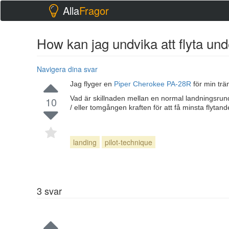
Alla
Fragor
How kan jag undvika att flyta und
Navigera dina svar
Jag flyger en
Piper Cherokee PA-28R
för min trä
Vad är skillnaden mellan en normal landningsrunda
10
/ eller tomgången kraften för att få minsta flytan
landing
pilot-technique
3
svar