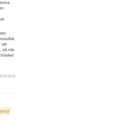
 komma
om
när
oter
resultat
 att
, så när
tröskel
2016 05:31
erna