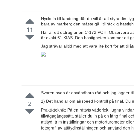
Nyckeln till landning där du vill är att styra din 
bara av marken; den måste gå i tillräcklig hastighe
11
Här är ett utdrag ur en C-172 POH. Observera att
är exakt 61 KIAS. Den hastigheten kommer att gara
Jag strävar alltid med att vara lite kort för att till
Svaren ovan är användbara råd och jag lägger till
1) Det handlar om airspeed kontroll på final. Du 
2
Praktikteknik: På en rättvis väderlek, lugna vindar 
tillvägagångssätt, ställer du in på en lång final o
attityd, trim inställningar och motorturometer el
fotografi av attitydinställningen och använd den h