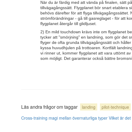
När du är färdig med att vända på finalen, sätt p
tillvägagångssätt. Flygplanet bör snart etablera s
behövs därefter för att flyga tillvägagångssättet
strömförändringar - gå till gasreglaget - för att kor
flygplanet återgår till glidljuset.
2) En mild touchdown krävs inte om flygplanet befin
tycker att "smörjning" en landning, som gör det s
flyger de ofta grunda tillvägagångssätt och håller
kyssa huvudhjulen på trottoaren. Kortfält landning
vi rinner ut, kommer flygplanet att vara uttömt 
som möjligt. Det garanterar också bättre broms
Läs andra frågor om taggar
landing
pilot-technique
Cross-training magi mellan övernaturliga typer
Vilket är de