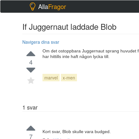
Alla
Fragor
If Juggernaut laddade Blob
Navigera dina svar
Om det ostoppbara Juggernaut sprang huvudet förs
har hittills inte haft någon lycka till.
4
marvel
x-men
1
svar
Kort svar, Blob skulle vara budged.
7