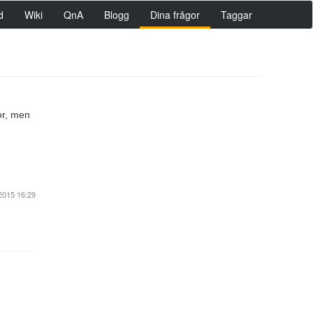
d
Wiki
QnA
Blogg
Dina frågor
Taggar
or, men
2015 16:29