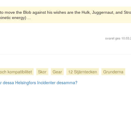
to move the Blob against his wishes are the Hulk, Juggernaut, and Str
netic energy) ...
svaret ges
10.03.
och kompatibilitet
Skor
Gear
12 Stjärntecken
Grunderna
r dessa Helsingfors Incidenter desamma?