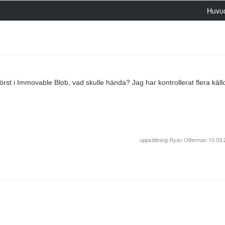
Huvu
t i Immovable Blob, vad skulle hända? Jag har kontrollerat flera käll
uppsättning
Ryan Otterman
10.03.