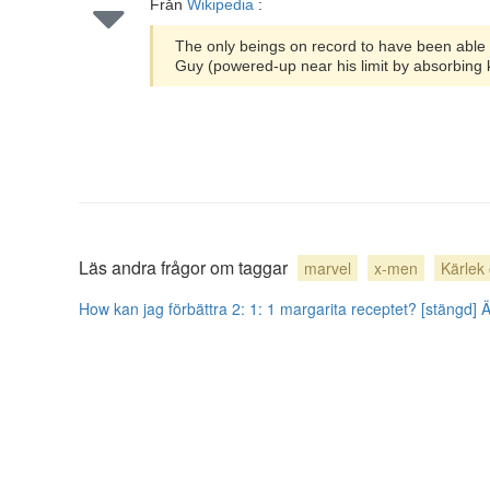
Från
Wikipedia
:
The only beings on record to have been able 
Guy (powered-up near his limit by absorbing ki
Läs andra frågor om taggar
marvel
x-men
Kärlek 
How kan jag förbättra 2: 1: 1 margarita receptet? [stängd]
Ä